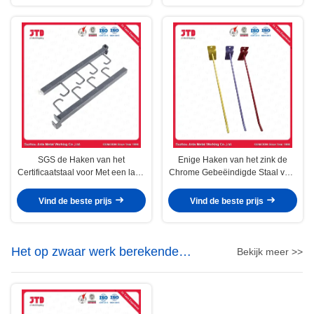
SGS de Haken van het
Enige Haken van het zink de
Certificaatstaal voor Met een laag
Chrome Gebeëindigde Staal voor
bedekte die het Poeder worden
SGS van de Supermarktplank
gebruikt van de Supermarktplank
Certificaat
Vind de beste prijs
Vind de beste prijs
Het op zwaar werk berekende
Bekijk meer >>
Metaal Opschorten