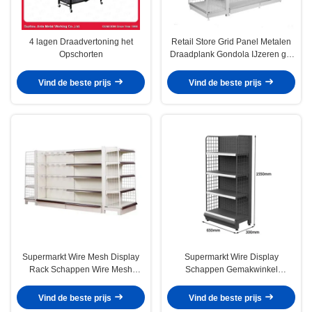
4 lagen Draadvertoning het
Retail Store Grid Panel Metalen
Opschorten
Draadplank Gondola IJzeren gat
Mesh Display Rack
Vind de beste prijs
Vind de beste prijs
Supermarkt Wire Mesh Display
Supermarkt Wire Display
Rack Schappen Wire Mesh
Schappen Gemakwinkel
Display Racks Voor winkels
Kleinhandel Metalen
gondelplanken
Vind de beste prijs
Vind de beste prijs