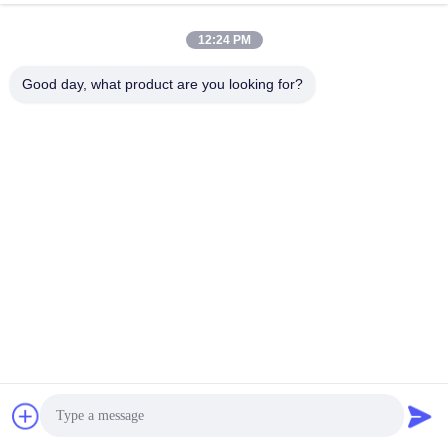
12:24 PM
Het openen van het Winkelen van
Makkelijk op te slaan plastic
50L Plastic Karretjemanden met
handwinkelmandje met
Good day, what product are you looking for?
Vier Wielen
aangepast logo en personalisatie
Vind de beste prijs
Vind de beste prijs
Het Karretje van de
Bekijk meer >>
luchthavenbagage
3 wielen luchthaven bagage
Metalen luchthavenbagage