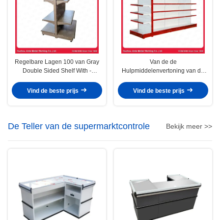
Regelbare Lagen 100 van Gray
Van de de
Double Sided Shelf With -
Hulpmiddelenvertoning van de
180kg/Layer
gondel de Opschortende Macht
Tweezijdige Eenheden van de
Vind de beste prijs
Vind de beste prijs
het Rekmuur
De Teller van de supermarktcontrole
Bekijk meer >>