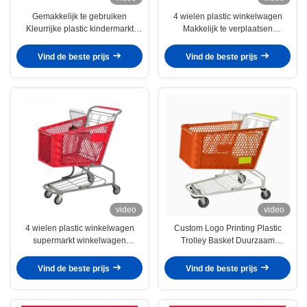
Gemakkelijk te gebruiken
4 wielen plastic winkelwagen
Kleurrijke plastic kindermarkt
Makkelijk te verplaatsen
winkelwagen Moeder en baby
supermarkt Kinderwinkelmandje
speelgoed trolley
Vind de beste prijs
Vind de beste prijs
video
video
4 wielen plastic winkelwagen
Custom Logo Printing Plastic
supermarkt winkelwagen
Trolley Basket Duurzaam
draagbare handwagens
Lichtgewicht Voor Retail
Vind de beste prijs
Vind de beste prijs