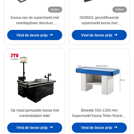
video
video
Kassa van de supermarkt met
ISO9001 gecertificeerde
neerklapbare structuur,
supermarkt kassa met
poedercoating en verstelbare
voedselveilig 304 roestvrij staal
hoogte voor efficiënte
en epoxyhars poedercoating
Vind de beste prijs
Vind de beste prijs
detailhandel
Op maat gemaakte kassa met
Breedte 550-1200 mm
roestvrijstalen tafel
Supermarkt Kassa Teller Roestvrij
staal Tafel Retail Kassa Teller
Vind de beste prijs
Vind de beste prijs