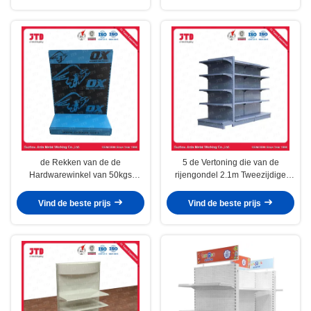
de Rekken van de de
5 de Vertoning die van de
Hardwarewinkel van 50kgs
rijengondel 2.1m Tweezijdige
1500mm met de Reclame van
Opschortende Eenheid
Raad
opschorten
Vind de beste prijs
Vind de beste prijs