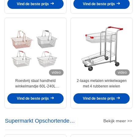
Metaalboodschappenwagentje
Literkarretje
Vind de beste prijs
Vind de beste prijs
van het Kind
video
video
Roestvrij staal handheld
2-laags metalen winkelwagen
winkelmandje 60L-240L
met 4 rubberen wielen
aanpasbaar
Vind de beste prijs
Vind de beste prijs
Supermarkt Opschortende
Bekijk meer >>
Toebehoren