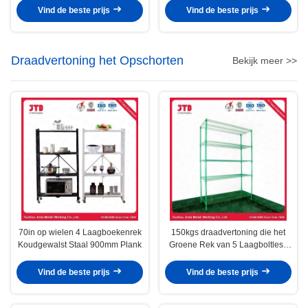
detailhandelpresentatie
Afmetingen voor Snelle Installatie
Vind de beste prijs
Vind de beste prijs
in Winkels
Draadvertoning het Opschorten
Bekijk meer >>
70in op wielen 4 Laagboekenrek
150kgs draadvertoning die het
Koudgewalst Staal 900mm Plank
Groene Rek van 5 Laagboltless
opschorten
Vind de beste prijs
Vind de beste prijs