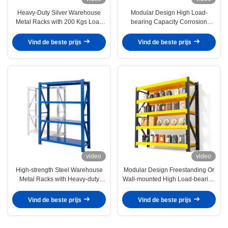
Heavy-Duty Silver Warehouse
Modular Design High Load-
Metal Racks with 200 Kgs Load
bearing Capacity Corrosion
Capacity and Modular Design for
Resistant Warehouse Metal
Efficient Storage
Racks for Industrial Storage
Vind de beste prijs
Vind de beste prijs
video
video
High-strength Steel Warehouse
Modular Design Freestanding Or
Metal Racks with Heavy-duty
Wall-mounted High Load-bearing
Storage Capacity 540-900kgs
Warehouse Metal Racks for
and Freestanding Or Wall-
Industrial Storage
Vind de beste prijs
Vind de beste prijs
mounted Installation