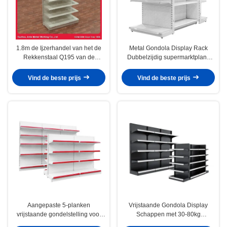
1.8m de Ijzerhandel van het de
Metal Gondola Display Rack
Rekkenstaal Q195 van de
Dubbelzijdig supermarktplank
Hulpmiddelvertoning het
met 5 planken op maat voor
Opschorten
winkels
Vind de beste prijs
Vind de beste prijs
Aangepaste 5-planken
Vrijstaande Gondola Display
vrijstaande gondelstelling voor
Schappen met 30-80kg
supermarkt- en
Capaciteit en Aangepaste