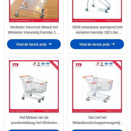
Ventilator Gevormd Metaal het
ODM metaalstuk speelgoed het
Winkelen Vierwielig Karretje 150
winkelen karretje 180 Liter
Liter
Europese Stijl
Vind de beste prijs
Vind de beste prijs
Het Metaal van de
Van het het
poederdeklaag het Winkelen
Metaalboodschappenwagentje
Karretjeoem het
van Ce 50KG Klein Wit 60