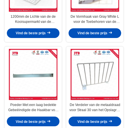
1200mm de Lichte van de de
De Vormhaak van Gray White L
Kooisupermarkt van de
voor de Toebehoren van de
Plichtsdraad Opschortende
Supermarktvertoning
Toebehoren
Vind de beste prijs
Vind de beste prijs
Poeder Met een laag bedekte
De Verdeler van de metaaldraad
Gebeëindigde die Haakbar voor
voor Straal 30 van het Opslagrek
Geperforeerd Achtercomité wordt
Type 50
gebruikt
Vind de beste prijs
Vind de beste prijs