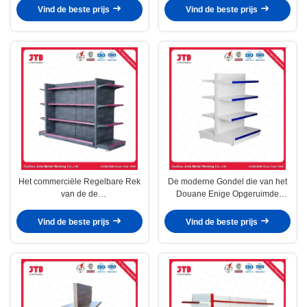
in hardware winkel
poedercoating afwerking
Vind de beste prijs
Vind de beste prijs
tentoonstelling
Het commerciële Regelbare Rek
De moderne Gondel die van het
van de de
Douane Enige Opgeruimde
Hulpmiddelenvertoning van de
Kleinhandelsmetaal 180kg/Layer
Deklaagmacht voor Supermarkt
opschorten
Vind de beste prijs
Vind de beste prijs