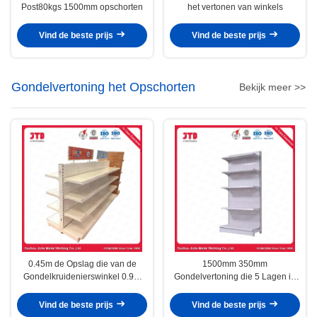
Post80kgs 1500mm opschorten
het vertonen van winkels
Vind de beste prijs
Vind de beste prijs
Gondelvertoning het Opschorten
Bekijk meer >>
0.45m de Opslag die van de
1500mm 350mm
Gondelkruidenierswinkel 0.9m
Gondelvertoning die 5 Lagen in
drie Opgeruimde Plank
Kruidenierswinkelopslag
opschorten
opschorten
Vind de beste prijs
Vind de beste prijs