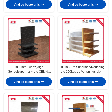
opschorten
Ijzerhandelvertoning Opschorten
Vind de beste prijs
Vind de beste prijs
1800mm Tweezijdige
0.9m 2.1m Supermarktvertoning
Gondelsupermarkt die OEM de
die 100kgs-de Vertoningsrekken
Planken van de Black
opschorten van de
metalopslag opschorten
Kruidenierswinkelopslag
Vind de beste prijs
Vind de beste prijs