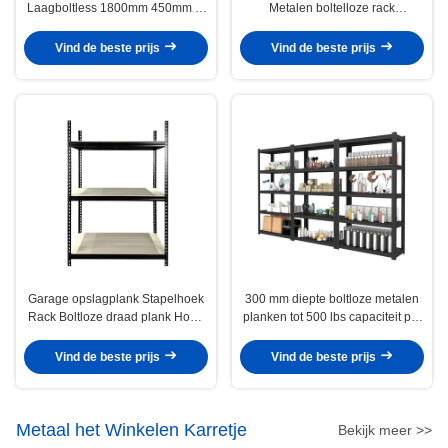
Laagboltless 1800mm 450mm in
Metalen boltelloze rack
Pakhuis opschort
Hoogbelastingslager
Vind de beste prijs
Vind de beste prijs
Garage opslagplank Stapelhoek
300 mm diepte boltloze metalen
Rack Boltloze draad plank Hoog
planken tot 500 lbs capaciteit per
draagvermogen Hoek staal rack
plank Custom logo optie
Vind de beste prijs
Vind de beste prijs
Metaal het Winkelen Karretje
Bekijk meer >>