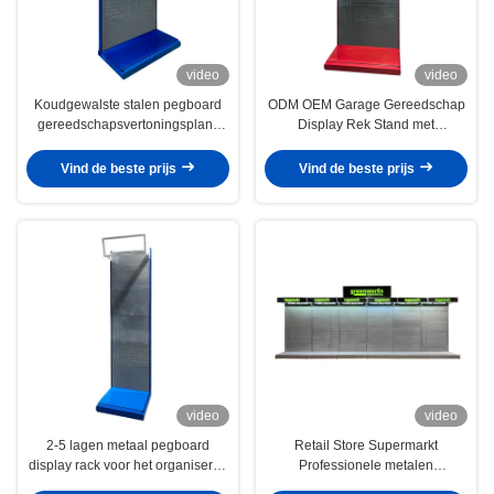
video
video
Koudgewalste stalen pegboard
ODM OEM Garage Gereedschap
gereedschapsvertoningsplank
Display Rek Stand met
voor opslag en weergave van
Verstelbare Planken Metalen
elektrische gereedschappen
Pegboard Opslag Rekken
Vind de beste prijs
Vind de beste prijs
Display
video
video
2-5 lagen metaal pegboard
Retail Store Supermarkt
display rack voor het organiseren
Professionele metalen
van elektrische gereedschappen
gereedschappen display rack met