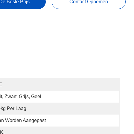
De Beste Prijs
Contact Opnemen
E
t, Zwart, Grijs, Geel
kg Per Laag
an Worden Aangepast
K.