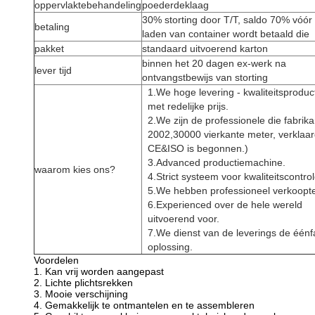
oppervlaktebehandeling
poederdeklaag
30% storting door T/T, saldo 70% vóór
betaling
laden van container wordt betaald die
pakket
standaard uitvoerend karton
binnen het 20 dagen ex-werk na
lever tijd
ontvangstbewijs van storting
1.We hoge levering - kwaliteitsproduc
met redelijke prijs.
2.We zijn de professionele die fabrika
2002,30000 vierkante meter, verklaa
CE&ISO is begonnen.)
3.Advanced productiemachine.
waarom kies ons?
4.Strict systeem voor kwaliteitscontrol
5.We hebben professioneel verkoopt
6.Experienced over de hele wereld
uitvoerend voor.
7.We dienst van de leverings de éénf
oplossing.
Voordelen
1. Kan vrij worden aangepast
2. Lichte plichtsrekken
3. Mooie verschijning
4. Gemakkelijk te ontmantelen en te assembleren