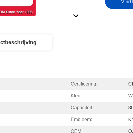
Vind 
ctbeschrijving
Certificering:
C
Kleur:
Wi
Capaciteit:
80
Embleem:
K
OEM:
O.