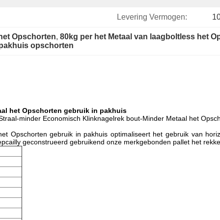
Levering Vermogen:
1
het Opschorten
, 
80kg per het Metaal van laagboltless het 
pakhuis opschorten
al het Opschorten gebruik in pakhuis
r. Straal-minder Economisch Klinknagelrek bout-Minder Metaal het Opsch
t Opschorten gebruik in pakhuis optimaliseert het gebruik van horiz
sepcailly geconstrueerd gebruikend onze merkgebonden pallet het rekke