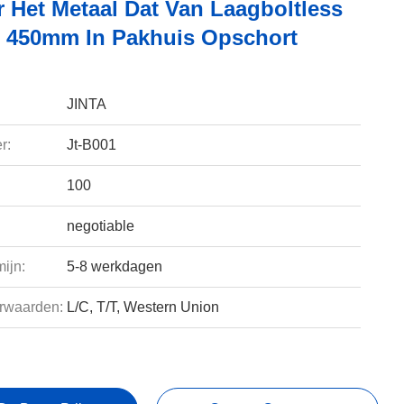
r Het Metaal Dat Van Laagboltless
450mm In Pakhuis Opschort
JINTA
r:
Jt-B001
100
negotiable
ijn:
5-8 werkdagen
rwaarden:
L/C, T/T, Western Union