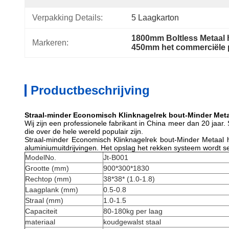
Verpakking Details:
5 Laagkarton
1800mm Boltless Metaal 
Markeren:
450mm het commerciële 
Productbeschrijving
Straal-minder Economisch Klinknagelrek bout-Minder Meta
Wij zijn een professionele fabrikant in China meer dan 20 jaa
die over de hele wereld populair zijn.
Straal-minder Economisch Klinknagelrek bout-Minder Metaal he
aluminiumuitdrijvingen. Het opslag het rekken systeem wordt 
ModelNo.
Jt-B001
Grootte (mm)
900*300*1830
Rechtop (mm)
38*38* (1.0-1.8)
Laagplank (mm)
0.5-0.8
Straal (mm)
1.0-1.5
Capaciteit
80-180kg per laag
materiaal
koudgewalst staal