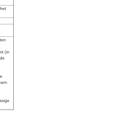
 het
ten
nt (in
rde
e.
eam.
asige