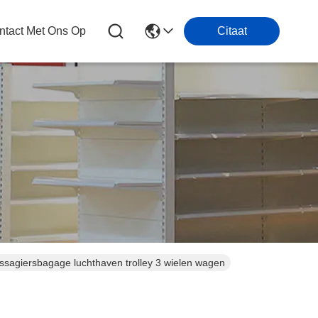
tact Met Ons Op
Citaat
sagiersbagage luchthaven trolley 3 wielen wagen