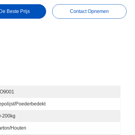
De Beste Prijs
Contact Opnemen
SO9001
polijst/poederbedekt
0-200kg
rton/Houten