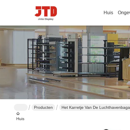
Huis
Onge
Producten
Het Karretje Van De Luchthavenbag
Huis