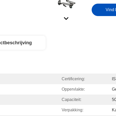
Vind 
ctbeschrijving
Certificering:
I
Oppervlakte:
Ge
Capaciteit:
5
Verpakking:
Ka