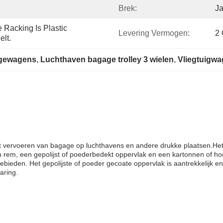
Brek:
J
Racking Is Plastic 
Levering Vermogen:
2 
lt.
agewagens
, 
Luchthaven bagage trolley 3 wielen
, 
Vliegtuigw
et vervoeren van bagage op luchthavens en andere drukke plaatsen.Het
n rem, een gepolijst of poederbedekt oppervlak en een kartonnen of ho
bieden. Het gepolijste of poeder gecoate oppervlak is aantrekkelijk en 
aring.