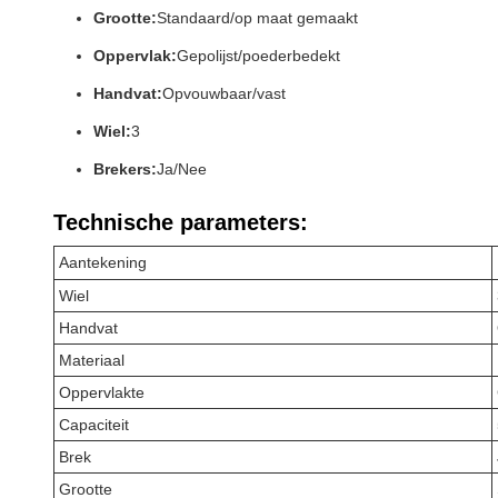
Grootte:
Standaard/op maat gemaakt
Oppervlak:
Gepolijst/poederbedekt
Handvat:
Opvouwbaar/vast
Wiel:
3
Brekers:
Ja/Nee
Technische parameters:
Aantekening
Wiel
Handvat
Materiaal
Oppervlakte
Capaciteit
Brek
Grootte