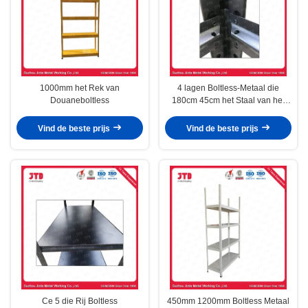
1000mm het Rek van
4 lagen Boltless-Metaal die
Douaneboltless
180cm 45cm het Staal van het
Klinknagelrek het Opschorten
opschorten
Vind de beste prijs
Vind de beste prijs
Ce 5 die Rij Boltless
450mm 1200mm Boltless Metaal