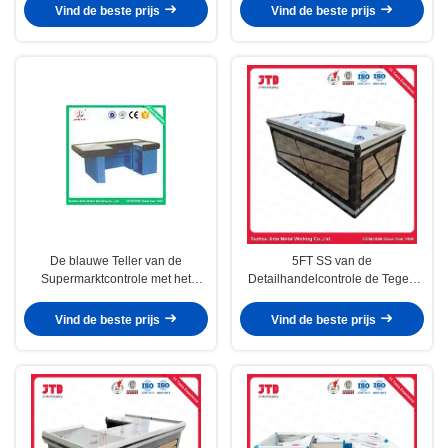
Winkel
Vind de beste prijs
Vind de beste prijs
De blauwe Teller van de
5FT SS van de
Supermarktcontrole met het
Detailhandelcontrole de Tegen
Contante geldteller van het
Tegenlijst van het Winkelcontante
Transportbandiso9001 Roestvrije
geld
Vind de beste prijs
Vind de beste prijs
staal