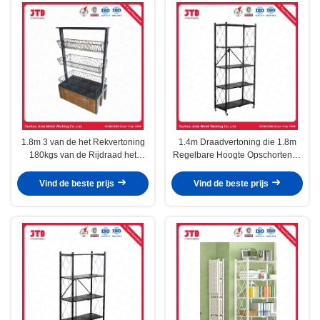
1.8m 3 van de het Rekvertoning
1.4m Draadvertoning die 1.8m
180kgs van de Rijdraad het
Regelbare Hoogte Opschortende
Zwarte de Draad Opschorten met
Eenheid opschorten
Wielen
Vind de beste prijs
Vind de beste prijs