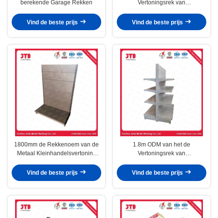
berekende Garage Rekken
Vertoningsrek van
Machtshulpmiddelen het Rek van
de Witmetaalopslag
Vind de beste prijs
Vind de beste prijs
1800mm de Rekkenoem van de
1.8m ODM van het de
Metaal Kleinhandelsvertoning
Vertoningsrek van
Enige Opgeruimde
Machtshulpmiddelen Tweezijdige
Supermarktplank
Rekplank
Vind de beste prijs
Vind de beste prijs