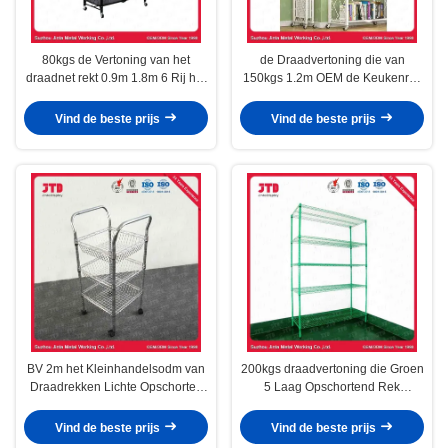
80kgs de Vertoning van het
de Draadvertoning die van
draadnet rekt 0.9m 1.8m 6 Rij het
150kgs 1.2m OEM de Keukenrek
Commerciële Opschorten
opschorten van de Roestvrij
staaldraad
Vind de beste prijs
Vind de beste prijs
BV 2m het Kleinhandelsodm van
200kgs draadvertoning die Groen
Draadrekken Lichte Opschorten
5 Laag Opschortend Rek
van Plichtsboltless
opschort
Vind de beste prijs
Vind de beste prijs