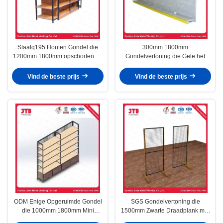
Staalq195 Houten Gondel die
300mm 1800mm
1200mm 1800mm opschorten de
Gondelvertoning die Gele het
Plank van de 5 Rijopslag
Metaalplank opschorten van
ISO9001
Vind de beste prijs
Vind de beste prijs
ODM Enige Opgeruimde Gondel
SGS Gondelvertoning die
die 1000mm 1800mm Mini
1500mm Zwarte Draadplank met
Market Shelf opschorten
Haken opschorten