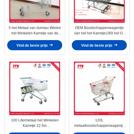
5 het Metaal van duimpu Wielen
OEM Boodschappenwagentje
het Winkelen Karretje van de
van het het Karretje180l het Op
Karretjes240l het Op zwaar werk
zwaar werk berekende Staal van
berekende Lading
het Supermarktwinkelcomplex
Vind de beste prijs
Vind de beste prijs
100 Litermetaal het Winkelen
120L
Karretje 22.5in
metaalboodschappenwagentje
Slijterijboodschappenwagentje
met Wielen 900mm Roestvrij