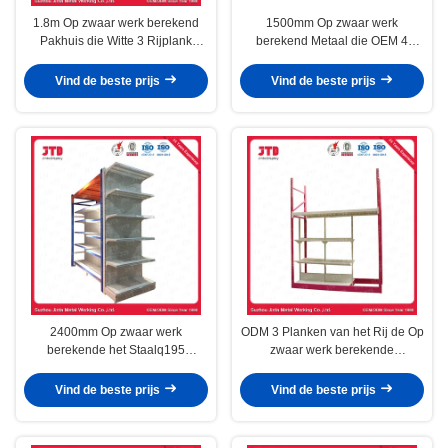
1.8m Op zwaar werk berekend
1500mm Op zwaar werk
Pakhuis die Witte 3 Rijplank
berekend Metaal die OEM 4
opschorten van BV
opschorten de Opslagrek van het
Rij Op zwaar werk berekend
Vind de beste prijs
Vind de beste prijs
Staal
2400mm Op zwaar werk
ODM 3 Planken van het Rij de Op
berekende het Staalq195
zwaar werk berekende
Hypermarket van het Metaalrek
Opschortende ISO9001
Plank
Koudgewalste Staal
Vind de beste prijs
Vind de beste prijs