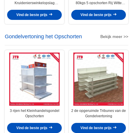
Kruidenierswinkelopslag
80kgs 5 opschorten Rij Witte
2100mm het Rek van de
Plank
Toebehorenvertoning opschorten
Vind de beste prijs
Vind de beste prijs
Gondelvertoning het Opschorten
Bekijk meer >>
3 rijen het Kleinhandelsgondel
2 de opgeruimde Tribunes van de
Opschorten
Gondelvertoning
Vind de beste prijs
Vind de beste prijs