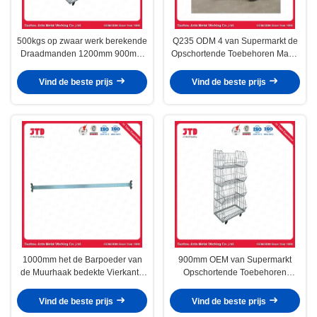
500kgs op zwaar werk berekende
Q235 ODM 4 van Supermarkt de
Draadmanden 1200mm 900mm
Opschortende Toebehoren Mand
Draad Mesh Storage Cages
van de Rijdraad
Vind de beste prijs
Vind de beste prijs
1000mm het de Barpoeder van
900mm OEM van Supermarkt
de Muurhaak bedekte Vierkante
Opschortende Toebehoren
Buis met Zijsteunen met een laag
Poeder Met een laag bedekte
Draadkooi
Vind de beste prijs
Vind de beste prijs