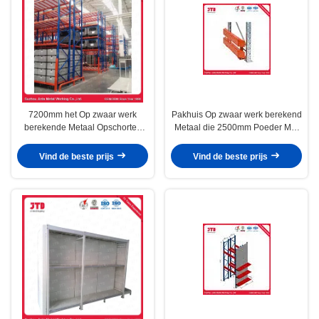
7200mm het Op zwaar werk
Pakhuis Op zwaar werk berekend
berekende Metaal Opschorten
Metaal die 2500mm Poeder Met
voor Pakhuisrek
een laag bedekt Staalrek
opschorten
Vind de beste prijs
Vind de beste prijs