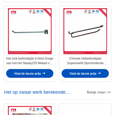
Het zink beëindigde 6.0mm Enige
Chrome Gebeëindigde
van het het Staalq235 Metaal van
Supermarkt Opschortende
de Metaalhaak de Draadhaak
Toebehoren 450mm 8.0mm
Dubbele Draadhaken
Vind de beste prijs
Vind de beste prijs
Het op zwaar werk berekende
Bekijk meer >>
Metaal Opschorten