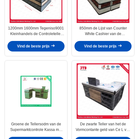
1200mm 1600mm Tegeniso9001
850mm de Lijst van Counter
Kleinhandels de Controleteller
White Cashier van de
van de Supermarktcontrole
Supermarktkassier voor Winkel
Vind de beste prijs
Vind de beste prijs
Groene de Tellersodm van de
De zwarte Teller van het de
Supermarktcontrole Kassa met
Vormcontante geld van Ce L van
Transportband
Supermarkttill counter voor