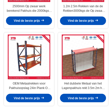
2500mm Op zwaar werk
1.2m 2.5m Rekken van de de
berekend Pakhuis die 2000kgs 6
Rekken3000kgs de Op zwaar
opschorten Rij het Commerciële
werk berekende Supermarkt van
Opschorten
het Pakhuismetaal
Vind de beste prijs
Vind de beste prijs
OEM Metaalrekken voor
Het dubbele Metaal van het
Pakhuisopslag 24in Plank Op
Lagenpakhuis rekt 3.5m 2m het
drie niveaus
Lichte Plichtspallet Rekken
Vind de beste prijs
Vind de beste prijs