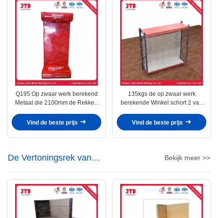
Q195 Op zwaar werk berekend
135kgs de op zwaar werk
Metaal die 2100mm de Rekken
berekende Winkel schort 2 van
van de Ijzerhandelvertoning
het Industriële op Pakhuislagen
opschorten
Rek
Vind de beste prijs
Vind de beste prijs
De Vertoningsrek van
Bekijk meer >>
machtshulpmiddelen