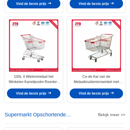
staal het Winkelen Karretje
Vind de beste prijs
Vind de beste prijs
100L 4 Wielenmetaal het
Ce-de Kar van de
Winkelen Karretjeodm Roestvrij
Metaalkruidenierswinkel met
staalboodschappenwagentje
Wielen die 150 Liter Amerikaanse
Stijl openen
Vind de beste prijs
Vind de beste prijs
Supermarkt Opschortende
Bekijk meer >>
Toebehoren