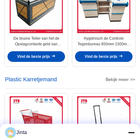
De bruine Teller van het de
Hygiënisch de Controle
Opslagcontante geld van
Tegenbureau 850mm 1500mm
Supermarktcontrole Tegen 5FT
van de Gemakopslag
4FT Departementale
Vind de beste prijs
Vind de beste prijs
Plastic Karretjemand
Bekijk meer >>
Jinta