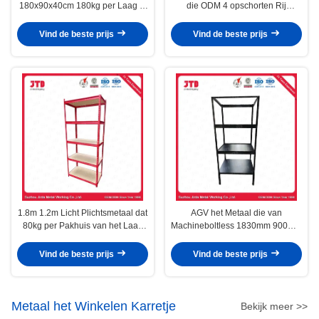
180x90x40cm 180kg per Laag in
die ODM 4 opschorten Rij
Garage opschorten
Industriële Plank
Vind de beste prijs
Vind de beste prijs
1.8m 1.2m Licht Plichtsmetaal dat
AGV het Metaal die van
80kg per Pakhuis van het Laag
Machineboltless 1830mm 900mm
het Rode Rek opschort
in Pakhuis opschorten
Vind de beste prijs
Vind de beste prijs
Metaal het Winkelen Karretje
Bekijk meer >>