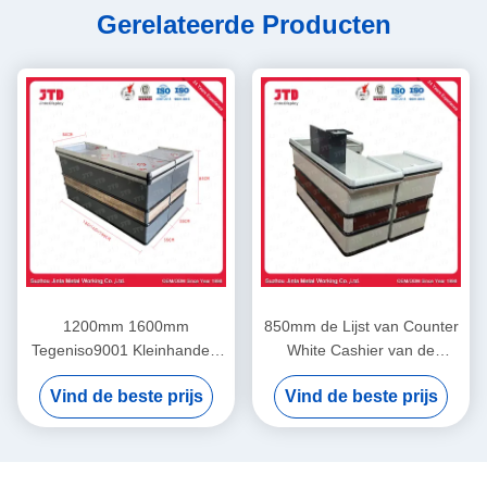
Gerelateerde Producten
1200mm 1600mm
850mm de Lijst van Counter
Tegeniso9001 Kleinhandels
White Cashier van de
de Controleteller van de
Supermarktkassier voor
Vind de beste prijs
Vind de beste prijs
Supermarktcontrole
Winkel