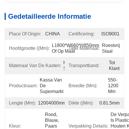
Gedetailleerde Informatie
Place Of Origin:
CHINA
Certificering:
ISO9001
L1800*W660*H850mm 
Roestvrij 
Hoofdgrootte ((mm):
Tafel Materiaal:
Of Op Maat
Staal
Koudgewalst 
Tot 
Materiaal Van De Kasten:
Transportband:
Staal
Klant
Kassa Van 
550-
Productnaam:
De 
Breedte (mm):
1200 
Supermarkt
Mm
Lengte (mm):
12004000mm
Dikte ((mm):
0.81.5mm
Rood, 
De Verpa
Blauw, 
Is Plastic 
Kleur:
Paars 
Verpakking Details:
Houten K