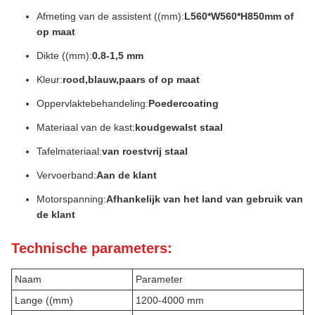
Afmeting van de assistent ((mm):
L560*W560*H850mm of
op maat
Dikte ((mm):
0.8-1,5 mm
Kleur:
rood,blauw,paars of op maat
Oppervlaktebehandeling:
Poedercoating
Materiaal van de kast:
koudgewalst staal
Tafelmateriaal:
van roestvrij staal
Vervoerband:
Aan de klant
Motorspanning:
Afhankelijk van het land van gebruik van
de klant
Technische parameters:
Naam
Parameter
Lange ((mm)
1200-4000 mm