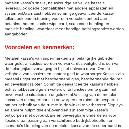
metalen kassa's snelle, nauwkeurige en veilige kassa's
leveren.Ook goede compatibiliteit met andere apparaten en
systemenDaarnaast hebben sommige geavanceerde kassa-
tellers ook ondersteuning voor een verscheidenheid aan
betaalmethoden, zoals swipe card, scan code betaling en
mobiele betaling, waardoor meer handige betalingsopties worden
aangeboden.
Voordelen en kenmerken:
Metalen kassa's van supermarkten zijn belangrijke gebieden
waar geldtransacties worden verwerkt, dus veiligheid is een van
de belangrijke overwegingen bij het ontwerp ervan.Om de
veiligheid van kassiers en contant geld te waarborgenKassa's zijn
meestal uitgerust met beschermend glas, beschermende deuren
en beveiligingssloten.Sommige geavanceerde kassa's hebben
ook schokbestendige en waterdichte functies om te gaan met
onverwachte situaties en ongelukkenDe uitleg van de metalen
kassa van de supermarkt is ontworpen om ruimte te besparen
om het gebruik van de ruimte in de winkel te verbeteren.Displays
en andere hulpmiddelenBovendien zijn sommige kassa's
ontworpen met opvouwbare en beweegbare onderdelen voor
flexibele aanpassing aan verschillende bedrijfsbehoeften en
scenario's.De uitleg van de metalen kassa van de supermarkt is