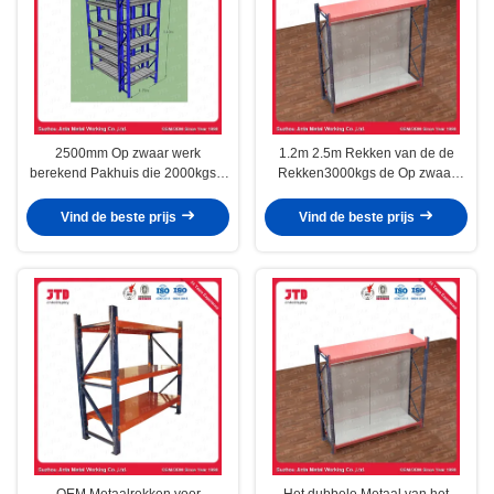
2500mm Op zwaar werk
1.2m 2.5m Rekken van de de
berekend Pakhuis die 2000kgs 6
Rekken3000kgs de Op zwaar
opschorten Rij het Commerciële
werk berekende Supermarkt van
Opschorten
het Pakhuismetaal
Vind de beste prijs
Vind de beste prijs
OEM Metaalrekken voor
Het dubbele Metaal van het