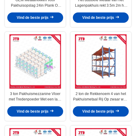
Pakhuisopslag 24in Plank Op
Lagenpakhuis rekt 3.5m 2m het
drie niveaus
Lichte Plichtspallet Rekken
Vind de beste prijs
Vind de beste prijs
3 ton Pakhuismezzanine Vloer
2 ton de Rekkenoem 4 van het
met Tredenpoeder Met een laag
Pakhuismetaal Rij Op zwaar werk
bedekte OEM
berekende Opschortende
Eenheid
Vind de beste prijs
Vind de beste prijs