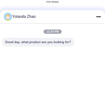
Sociale media
Yolanda Zhao
12:34 PM
Snel contact
Good day, what product are you looking for?
Telefoon
86--18021269661
E-mail
yolanda@chinesejinta.com
Adres
De Streek van de Chelubaindustrie, Shanghu-Stad,
Changshu-Stad, Jiangsu-Provincie, China
Privacybeleid
|
Sitemap