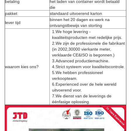
betaling
het laden van container wordt betaald
die
pakket
standaard uitvoerend karton
binnen het 20 dagen ex-werk na
lever tijd
ontvangstbewijs van storting
1.We hoge levering -
kwaliteitsproducten met redelijke prijs.
2.We zijn de professionele die fabrikant
(in 2002,30000 vierkante meter,
verklaarde CE&ISO is begonnen.)
3.Advanced productiemachine.
waarom kies ons?
4.Strict systeem voor kwaliteitscontrole.
5.We hebben professioneel
verkoopteam.
6.Experienced over de hele wereld
uitvoerend voor.
7.We dienst van de leverings de
éénfasige oplossing.