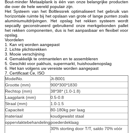
Bout-minder Metaalplank
is één van onze belangrijke producten
die over de hele wereld populair zijn.
Het Systeem van het Boltlessrek optimaliseert het gebruik van
horizontale ruimte bij het opslaan van grote of lange punten zoals
aluminiumuitdrijvingen. Het opslag het rekken systeem wordt
sepcailly geconstrueerd gebruikend onze merkgebonden pallet
het rekken componenten, dus is het aanpasbaar en flexibel voor
opslag.
Voordelen
1. Kan vrij worden aangepast
2. Lichte plichtsrekken
3. Mooie verschijning
4. Gemakkelijk te ontmantelen en te assembleren
5. Geschikt voor pakhuis, supermarkt, huishoudenopslag
6. Het kan volgens uw vereiste worden aangepast
7. Certificaat Ce, ISO
ModelNo.
Jt-B001
Grootte (mm)
900*300*1830
Rechtop (mm)
38*38* (1.0-1.8)
Laagplank (mm)
0.5-0.8
Straal (mm)
1.0-1.5
Capaciteit
80-180kg per laag
materiaal
koudgewalst staal
oppervlaktebehandeling
poederdeklaag
30% storting door T/T, saldo 70% vóór