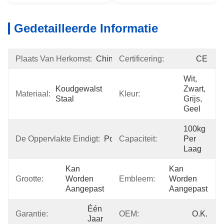
Gedetailleerde Informatie
Plaats Van Herkomst:
China
Certificering:
CE
Wit, 
Koudgewalst 
Zwart, 
Materiaal:
Kleur:
Staal
Grijs, 
Geel
100kg 
De Oppervlakte Eindigt:
Poederdeklaag
Capaciteit:
Per 
Laag
Kan 
Kan 
Grootte:
Worden 
Embleem:
Worden 
Aangepast
Aangepast
Één 
Garantie:
OEM:
O.K.
Jaar