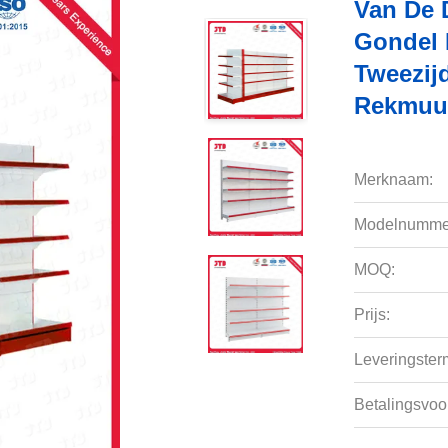
Van De 
Gondel 
Tweezij
Rekmuu
Merknaam:
Modelnumme
MOQ:
Prijs:
Leveringsterm
Betalingsvoo