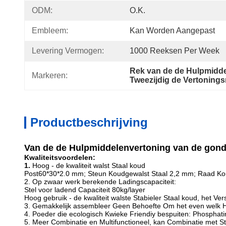
ODM:
O.K.
Embleem:
Kan Worden Aangepast
Levering Vermogen:
1000 Reeksen Per Week
Rek van de de Hulpmidde
Markeren:
Tweezijdig de Vertoning
Productbeschrijving
Van de de Hulpmiddelenvertoning van de gon
Kwaliteitsvoordelen:
1.
Hoog - de kwaliteit walst Staal koud
Post60*30*2.0 mm; Steun Koudgewalst Staal 2,2 mm; Raad Ko
2. Op zwaar werk berekende Ladingscapaciteit:
Stel voor ladend Capaciteit 80kg/layer
Hoog gebruik - de kwaliteit walste Stabieler Staal koud, het Ve
3. Gemakkelijk assembleer Geen Behoefte Om het even welk H
4. Poeder die ecologisch Kwieke Friendiy bespuiten: Phosphatin
5. Meer Combinatie en Multifunctioneel, kan Combinatie met S