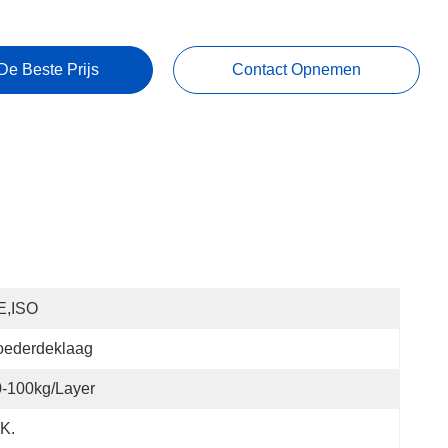
De Beste Prijs
Contact Opnemen
E,ISO
oederdeklaag
-100kg/layer
K.