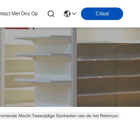
tact Met Ons Op
Citaat
chortende Macht Tweezijdige Eenheden van de het Rekmuur