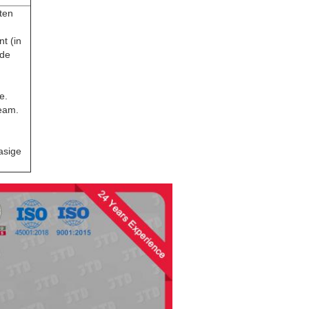
ten
nt (in
rde
e.
eam.
asige