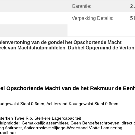
Garantie:
2 
Verpakking Details:
5 
lenvertoning van de gondel het Opschortende Macht
, 
srek van Machtshulpmiddelen
, 
Dubbel Opgeruimd de Verton
del Opschortende Macht van de het Rekmuur de Een
udgewalst Staal 0.6mm; Achterraad Koudgewalst Staal 0.6mm
rsterken Twee Rib, Sterkere Lagercapaciteit
ulpmiddel: Gemakkelijk assembleer, Geen Behoefteschroeven, direct 
g Antiroest, Anticorrosieve slijtage-Weerstand Vlotte Laminering
traalhaak