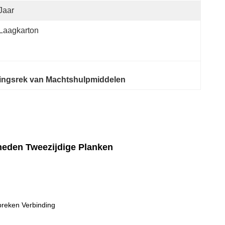
Jaar
Laagkarton
ingsrek van Machtshulpmiddelen
heden Tweezijdige Planken
breken Verbinding