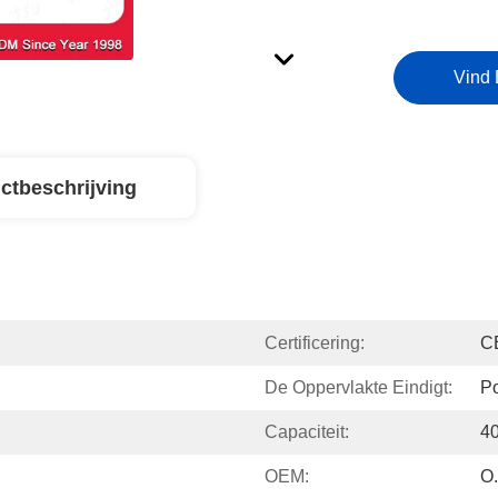
Vind 
ctbeschrijving
Certificering:
C
De Oppervlakte Eindigt:
P
Capaciteit:
40
OEM:
O.