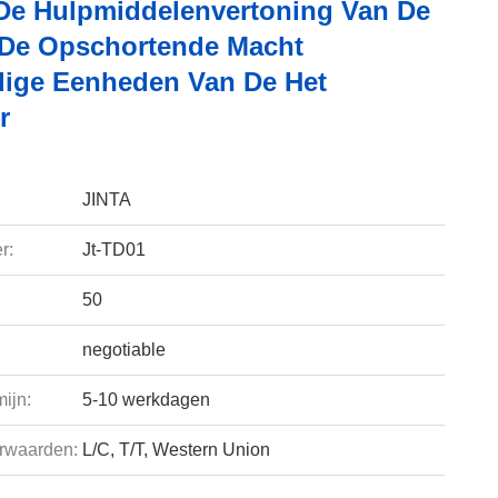
De Hulpmiddelenvertoning Van De
De Opschortende Macht
dige Eenheden Van De Het
r
JINTA
r:
Jt-TD01
50
negotiable
ijn:
5-10 werkdagen
rwaarden:
L/C, T/T, Western Union