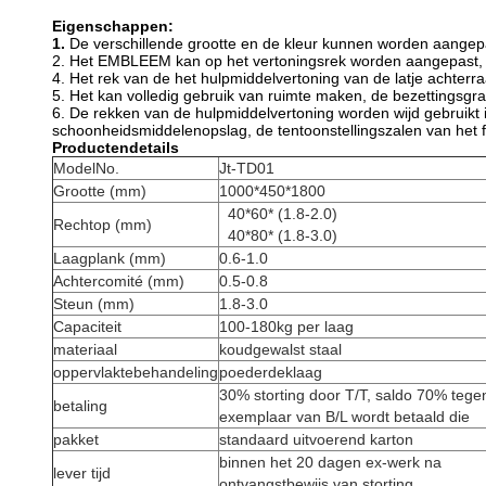
Eigenschappen:
1.
De verschillende grootte en de kleur kunnen worden aangep
2. Het EMBLEEM kan op het vertoningsrek worden aangepast, 
4. Het rek van de het hulpmiddelvertoning van de latje achterra
5. Het kan volledig gebruik van ruimte maken, de bezettingsgra
6. De rekken van de hulpmiddelvertoning worden wijd gebruikt i
schoonheidsmiddelenopslag, de tentoonstellingszalen van het f
Productendetails
ModelNo.
Jt-TD01
Grootte (mm)
1000*450*1800
40*60* (1.8-2.0)
Rechtop (mm)
40*80* (1.8-3.0)
Laagplank (mm)
0.6-1.0
Achtercomité (mm)
0.5-0.8
Steun (mm)
1.8-3.0
Capaciteit
100-180kg per laag
materiaal
koudgewalst staal
oppervlaktebehandeling
poederdeklaag
30% storting door T/T, saldo 70% tege
betaling
exemplaar van B/L wordt betaald die
pakket
standaard uitvoerend karton
binnen het 20 dagen ex-werk na
lever tijd
ontvangstbewijs van storting