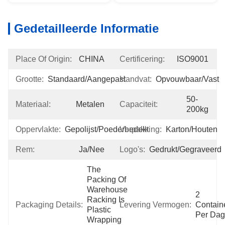
Gedetailleerde Informatie
Place Of Origin:
CHINA
Certificering:
ISO9001
Grootte:
Standaard/Aangepast
Handvat:
Opvouwbaar/vast
50-
Materiaal:
Metalen
Capaciteit:
200kg
Oppervlakte:
Gepolijst/poederbedekt
Verpakking:
Karton/Houten
Rem:
Ja/Nee
Logo's:
Gedrukt/gegraveerd
The 
Packing Of 
Warehouse 
2 
Racking Is 
Packaging Details:
Levering Vermogen:
Containe
Plastic 
Per Dag
Wrapping 