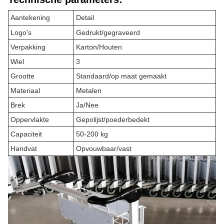
Aantekening
Detail
Logo's
Gedrukt/gegraveerd
Verpakking
Karton/Houten
Wiel
3
Grootte
Standaard/op maat gemaakt
Materiaal
Metalen
Brek
Ja/Nee
Oppervlakte
Gepolijst/poederbedekt
Capaciteit
50-200 kg
Handvat
Opvouwbaar/vast