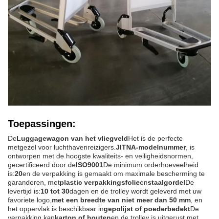
Toepassingen:
De
Luggagewagon van het vliegveld
Het is de perfecte
metgezel voor luchthavenreizigers.
JITNA-modelnummer
, is
ontworpen met de hoogste kwaliteits- en veiligheidsnormen,
gecertificeerd door de
ISO9001
De minimum orderhoeveelheid
is:
20
en de verpakking is gemaakt om maximale bescherming te
garanderen, met
plastic verpakkingsfolie
en
staalgordel
De
levertijd is:
10 tot 30
dagen en de trolley wordt geleverd met uw
favoriete logo,
met een breedte van niet meer dan 50 mm
, en
het oppervlak is beschikbaar in
gepolijst of poederbedekt
De
verpakking kan
karton of houten
en de trolley is uitgerust met