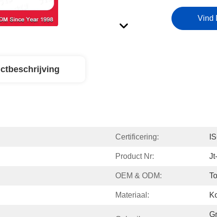
Vind 
ctbeschrijving
Certificering:
I
Product Nr:
J
OEM & ODM:
To
Materiaal:
Ko
Gr