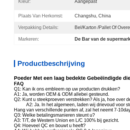
Kleur:
Aangepast
Plaats Van Herkomst:
Changshu, China
Verpakking Details:
Bel/karton /pallet Of Ove
Markeren:
De Bar van de supermar
Productbeschrijving
Poeder Met een laag bedekte Gebeëindigde di
FAQ
Q1: Kan ik ons embleem op uw producten drukken?
A1: Ja, worden OEM & ODM allebei gesteund.
Q2: Kunt u steekproeven verstrekken? Als ja, hoe over de
A2: Ja. In het algemeen, laden wij drievoud voor s
Hang van verschillende punten af, zal het neemt 7-10da
Q3: Welke betalingsmanieren steunt u?
A3: T/T, de Western Union en L/C 100% bij gezicht.
Q4: Hoeveel QC en bouwt u heeft?