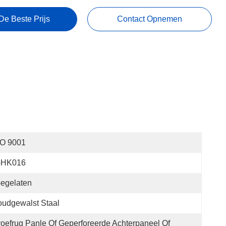
De Beste Prijs
Contact Opnemen
SO 9001
t-HK016
egelaten
udgewalst Staal
oefrug Panle Of Geperforeerde Achterpaneel Of 