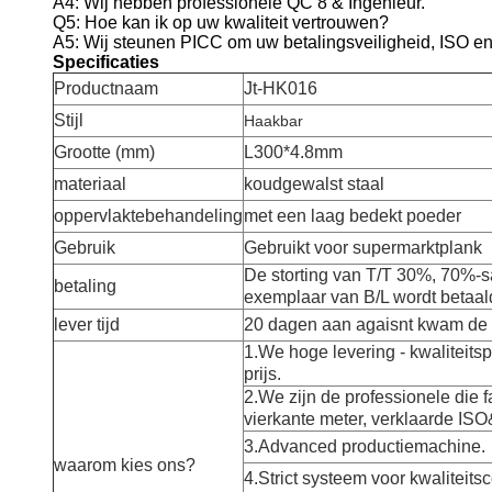
A4: Wij hebben professionele QC 8 & Ingenieur.
Q5: Hoe kan ik op uw kwaliteit vertrouwen?
A5: Wij steunen PICC om uw betalingsveiligheid, ISO en 
Specificaties
Productnaam
Jt-HK016
Stijl
Haakbar
Grootte (mm)
L300*4.8mm
materiaal
koudgewalst staal
oppervlaktebehandeling
met een laag bedekt poeder
Gebruik
Gebruikt voor supermarktplank
De storting van T/T 30%, 70%-s
betaling
exemplaar van B/L wordt betaal
lever tijd
20 dagen aan agaisnt kwam de 
1.We hoge levering - kwaliteits
prijs.
2.We zijn de professionele die 
vierkante meter, verklaarde IS
3.Advanced productiemachine.
waarom kies ons?
4.Strict systeem voor kwaliteitsc