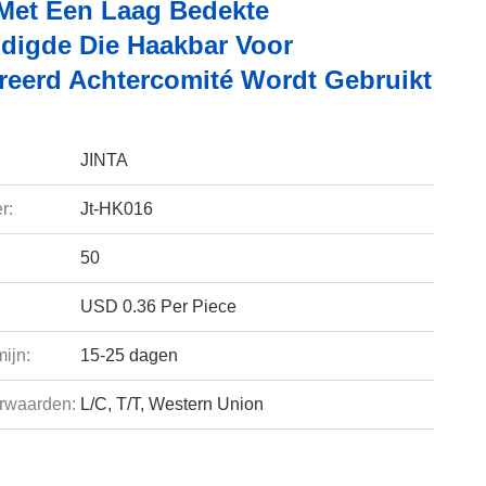
Met Een Laag Bedekte
digde Die Haakbar Voor
reerd Achtercomité Wordt Gebruikt
JINTA
r:
Jt-HK016
50
USD 0.36 Per Piece
ijn:
15-25 dagen
rwaarden:
L/C, T/T, Western Union