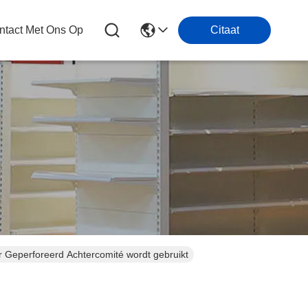
tact Met Ons Op
Citaat
 Geperforeerd Achtercomité wordt gebruikt