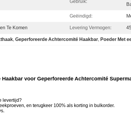
Gebruik:
B
Geëindigd:
M
reen Te Komen
Levering Vermogen:
45
kthaak
, 
Geperforeerde Achtercomité Haakbar
, 
Poeder Met e
e Haakbar voor Geperforeerde Achtercomité Superm
 levertijd?
teekproeven, en terugkeer 100% als korting in bulkorder.
ys.