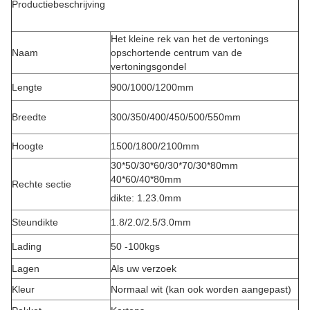
Productiebeschrijving
Het kleine rek van het de vertonings
Naam
opschortende centrum van de
vertoningsgondel
Lengte
900/1000/1200mm
Breedte
300/350/400/450/500/550mm
Hoogte
1500/1800/2100mm
30*50/30*60/30*70/30*80mm
40*60/40*80mm
Rechte sectie
dikte: 1.23.0mm
Steundikte
1.8/2.0/2.5/3.0mm
Lading
50 -100kgs
Lagen
Als uw verzoek
Kleur
Normaal wit (kan ook worden aangepast)