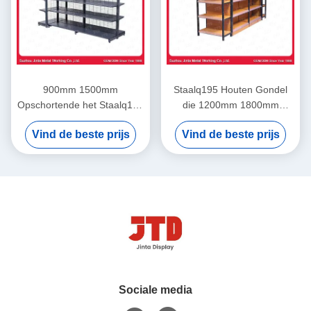
900mm 1500mm
Staalq195 Houten Gondel
Opschortende het Staalq195
die 1200mm 1800mm
2 Opgeruimde Plank van de
opschorten de Plank van de
Vind de beste prijs
Vind de beste prijs
Gondelvertoning
5 Rijopslag
Sociale media