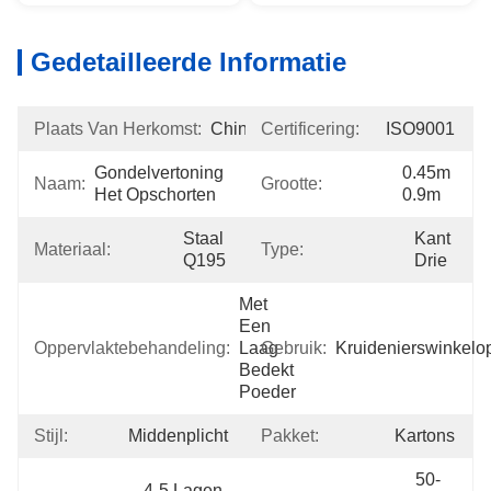
Gedetailleerde Informatie
Plaats Van Herkomst:
China
Certificering:
ISO9001
Gondelvertoning 
0.45m 
Naam:
Grootte:
Het Opschorten
0.9m
Staal 
Kant 
Materiaal:
Type:
Q195
Drie
Met 
Een 
Oppervlaktebehandeling:
Laag 
Gebruik:
Kruidenierswinkelo
Bedekt 
Poeder
Stijl:
Middenplicht
Pakket:
Kartons
50-
4-5 Lagen, 