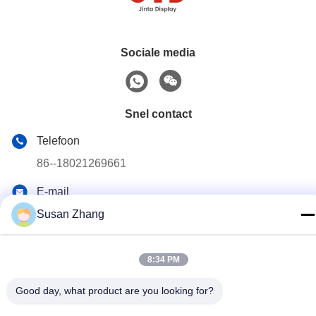
Sociale media
Snel contact
Telefoon
86--18021269661
E-mail
yolanda@chinesejinta.com
Susan Zhang
Adres
De Streek van de Chelubaindustrie, Shanghu-Stad,
8:34 PM
Changshu-Stad, Jiangsu-Provincie, China
Good day, what product are you looking for?
Privacybeleid
|
Sitemap