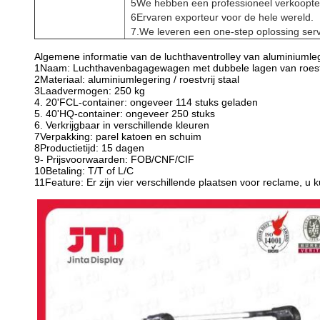
5We hebben een professioneel verkoopt
6Ervaren exporteur voor de hele wereld.
7.We leveren een one-step oplossing serv
Algemene informatie van de luchthaventrolley van aluminiumle
1Naam: Luchthavenbagagewagen met dubbele lagen van roestvr
2Materiaal: aluminiumlegering / roestvrij staal
3Laadvermogen: 250 kg
4. 20'FCL-container: ongeveer 114 stuks geladen
5. 40'HQ-container: ongeveer 250 stuks
6. Verkrijgbaar in verschillende kleuren
7Verpakking: parel katoen en schuim
8Productietijd: 15 dagen
9- Prijsvoorwaarden: FOB/CNF/CIF
10Betaling: T/T of L/C
11Feature: Er zijn vier verschillende plaatsen voor reclame, u 