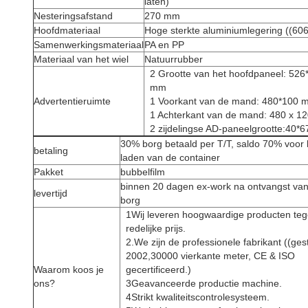
laten)
Nesteringsafstand
270 mm
Hoofdmateriaal
Hoge sterkte aluminiumlegering ((60
Samenwerkingsmateriaal
PA en PP
Materiaal van het wiel
Natuurrubber
2 Grootte van het hoofdpaneel: 526
mm
Advertentieruimte
1 Voorkant van de mand: 480*100 
1 Achterkant van de mand: 480 x 
2 zijdelingse AD-paneelgrootte:40*
30% borg betaald per T/T, saldo 70% voor 
betaling
laden van de container
Pakket
bubbelfilm
binnen 20 dagen ex-work na ontvangst va
levertijd
borg
1Wij leveren hoogwaardige producten te
redelijke prijs.
2.We zijn de professionele fabrikant ((gest
2002,30000 vierkante meter, CE & ISO
Waarom koos je
gecertificeerd.)
ons?
3Geavanceerde productie machine.
4Strikt kwaliteitscontrolesysteem.