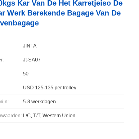
kgs Kar Van De Het Karretjeiso De
r Werk Berekende Bagage Van De
avenbagage
JINTA
r:
Jt-SA07
50
USD 125-135 per trolley
ijn:
5-8 werkdagen
rwaarden:
L/C, T/T, Western Union