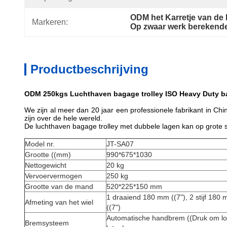
ODM het Karretje van d
Markeren:
Op zwaar werk berekend
Productbeschrijving
ODM 250kgs Luchthaven bagage trolley ISO Heavy Duty 
We zijn al meer dan 20 jaar een professionele fabrikant in Ch
zijn over de hele wereld.
De luchthaven bagage trolley met dubbele lagen kan op grote sc
Model nr.
JT-SA07
Grootte ((mm)
990*675*1030
Nettogewicht
20 kg
Vervoervermogen
250 kg
Grootte van de mand
520*225*150 mm
1 draaiend 180 mm ((7"), 2 stijf 180
Afmeting van het wiel
((7")
Automatische handbrem ((Druk om lo
Bremsysteem