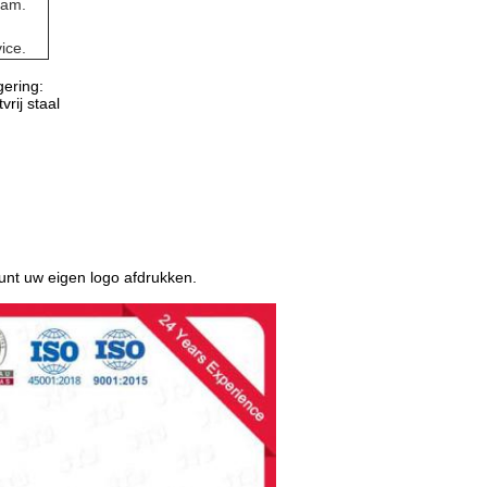
eam.
ice.
gering:
ij staal
kunt uw eigen logo afdrukken.