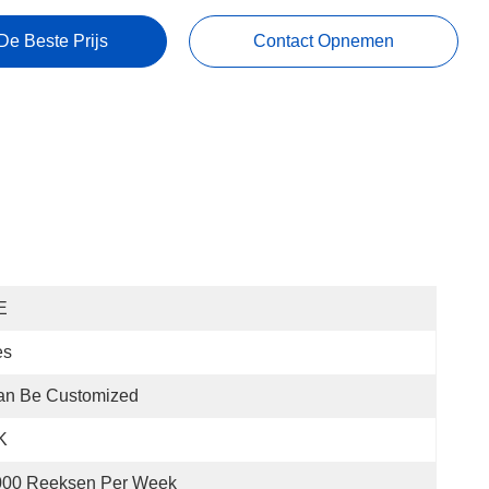
De Beste Prijs
Contact Opnemen
E
es
an Be Customized
K
000 Reeksen Per Week