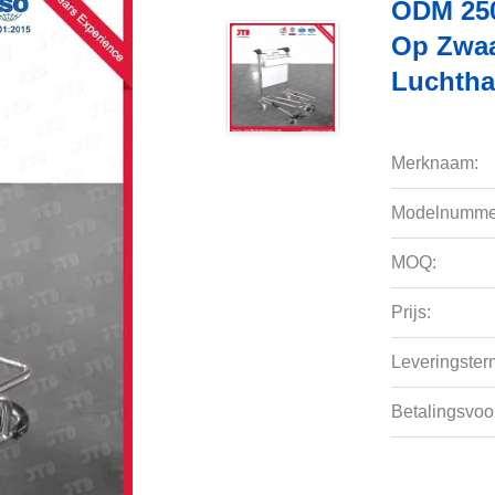
ODM 250
Op Zwaa
Luchth
Merknaam:
Modelnumme
MOQ:
Prijs:
Leveringsterm
Betalingsvoo