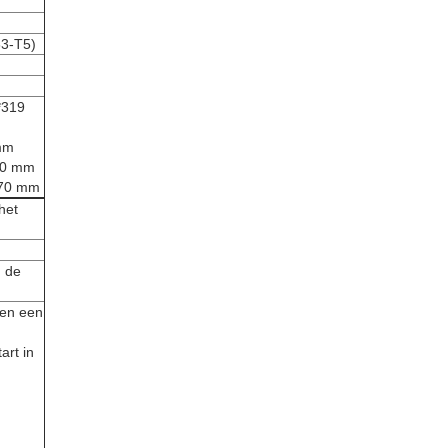
63-T5)
*319
mm
120 mm
670 mm
het
n de
gen een
art in