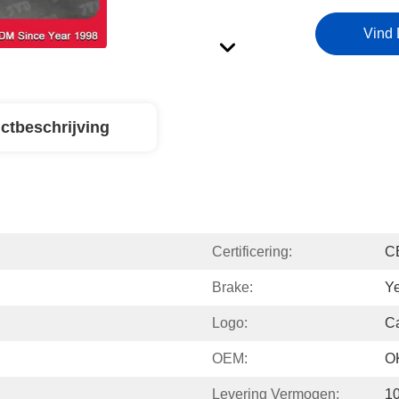
Vind 
ctbeschrijving
Certificering:
C
Brake:
Y
Logo:
C
OEM:
O
Levering Vermogen:
1