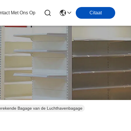
tact Met Ons Op
Citaat
 berekende Bagage van de Luchthavenbagage