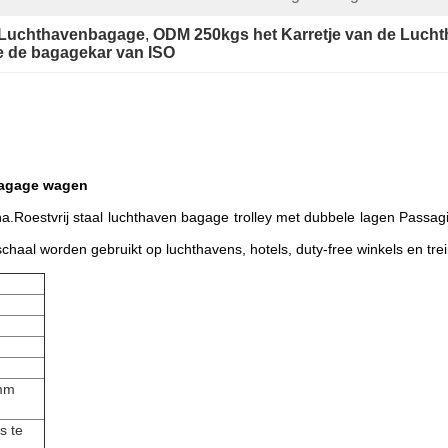
e Luchthavenbagage
, 
ODM 250kgs het Karretje van de Luch
e de bagagekar van ISO
bagage wagen
ina.Roestvrij staal luchthaven bagage trolley met dubbele lagen Passag
haal worden gebruikt op luchthavens, hotels, duty-free winkels en trei
 mm
s te