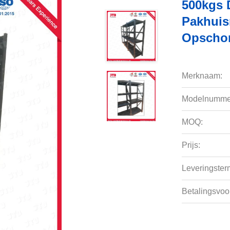
500kgs 
Pakhuism
Opscho
Merknaam:
Modelnumme
MOQ:
Prijs:
Leveringsterm
Betalingsvoo