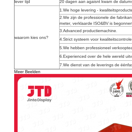
lever tijd
20 dagen aan agaisnt kwam de datums
1.We hoge levering - kwaliteitsproducte
2.We zijn de professionele die fabrika
meter, verklaarde ISO&BV is begonnen
3.Advanced productiemachine.
waarom kies ons?
4.Strict systeem voor kwaliteitscontrole
5.We hebben professioneel verkoopte
6.Experienced over de hele wereld uit
7.We dienst van de leverings de éénfa
Meer Beelden