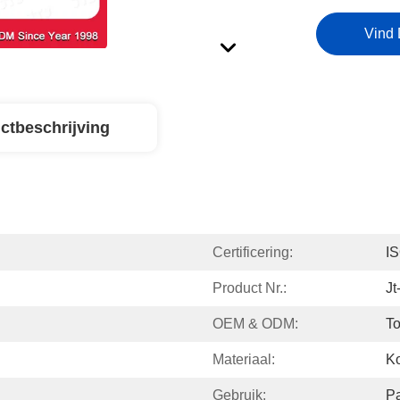
Vind 
ctbeschrijving
Certificering:
I
Product Nr.:
Jt
OEM & ODM:
To
Materiaal:
Ko
Gebruik:
P