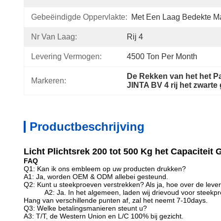
Gebeëindigde Oppervlakte:
Met Een Laag Bedekte M
Nr Van Laag:
Rij 4
Levering Vermogen:
4500 Ton Per Month
De Rekken van het het 
Markeren:
JINTA BV 4 rij het zwarte
Productbeschrijving
Licht Plichtsrek 200 tot 500 Kg het Capaciteit
FAQ
Q1: Kan ik ons embleem op uw producten drukken?
A1: Ja, worden OEM & ODM allebei gesteund.
Q2: Kunt u steekproeven verstrekken? Als ja, hoe over de lever
A2: Ja. In het algemeen, laden wij drievoud voor steekpr
Hang van verschillende punten af, zal het neemt 7-10days.
Q3: Welke betalingsmanieren steunt u?
A3: T/T, de Western Union en L/C 100% bij gezicht.