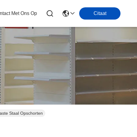
tact Met Ons Op
Citaat
aste Staal Opschorten