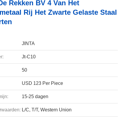
De Rekken BV 4 Van Het
etaal Rij Het Zwarte Gelaste Staal
rten
JINTA
r:
Jt-C10
50
USD 123 Per Piece
ijn:
15-25 dagen
rwaarden:
L/C, T/T, Western Union