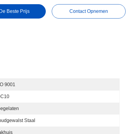
De Beste Prijs
Contact Opnemen
SO 9001
-C10
egelaten
udgewalst Staal
akhuis