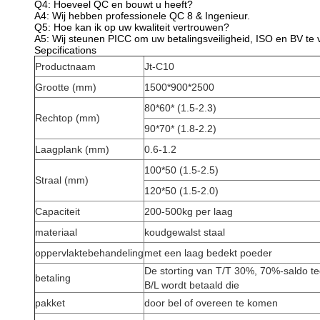
Q4: Hoeveel QC en bouwt u heeft?
A4: Wij hebben professionele QC 8 & Ingenieur.
Q5: Hoe kan ik op uw kwaliteit vertrouwen?
A5: Wij steunen PICC om uw betalingsveiligheid, ISO en BV te 
Sepcifications
Productnaam
Jt-C10
Grootte (mm)
1500*900*2500
80*60* (1.5-2.3)
Rechtop (mm)
90*70* (1.8-2.2)
Laagplank (mm)
0.6-1.2
100*50 (1.5-2.5)
Straal (mm)
120*50 (1.5-2.0)
Capaciteit
200-500kg per laag
materiaal
koudgewalst staal
oppervlaktebehandeling
met een laag bedekt poeder
De storting van T/T 30%, 70%-saldo t
betaling
B/L wordt betaald die
pakket
door bel of overeen te komen