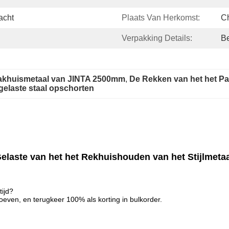
acht
Plaats Van Herkomst:
C
Verpakking Details:
Be
Pakhuismetaal van JINTA 2500mm
, 
De Rekken van het het P
 gelaste staal opschorten
 Gelaste van het het Rekhuishouden van het Stijlmet
tijd?
oeven, en terugkeer 100% als korting in bulkorder.