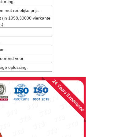
torting
n met redelijke prijs.
nt (in 1998,30000 vierkante
.)
.
am.
voerend voor.
sige oplossing.