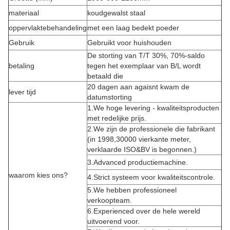
materiaal
koudgewalst staal
oppervlaktebehandeling
met een laag bedekt poeder
Gebruik
Gebruikt voor huishouden
De storting van T/T 30%, 70%-saldo
betaling
tegen het exemplaar van B/L wordt
betaald die
20 dagen aan agaisnt kwam de
lever tijd
datumstorting
1.We hoge levering - kwaliteitsproducten
met redelijke prijs.
2.We zijn de professionele die fabrikant
(in 1998,30000 vierkante meter,
verklaarde ISO&BV is begonnen.)
3.Advanced productiemachine.
waarom kies ons?
4.Strict systeem voor kwaliteitscontrole.
5.We hebben professioneel
verkoopteam.
6.Experienced over de hele wereld
uitvoerend voor.