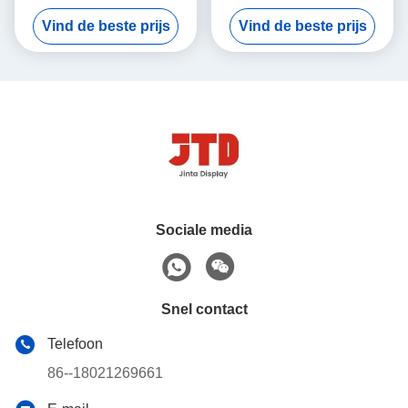
Eenheidsodm het Rek van
van de Metaal het Houten
Vind de beste prijs
Vind de beste prijs
de 4 Laagopslag
Opschortende Eenheid
Sociale media
Snel contact
Telefoon
86--18021269661