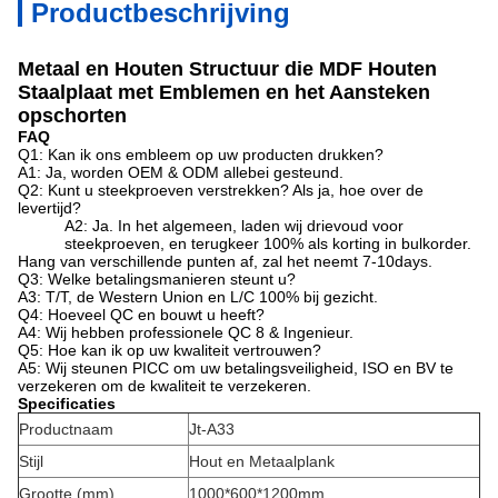
Productbeschrijving
Metaal en Houten Structuur die MDF Houten
Staalplaat met Emblemen en het Aansteken
opschorten
FAQ
Q1: Kan ik ons embleem op uw producten drukken?
A1: Ja, worden OEM & ODM allebei gesteund.
Q2: Kunt u steekproeven verstrekken? Als ja, hoe over de
levertijd?
A2: Ja. In het algemeen, laden wij drievoud voor
steekproeven, en terugkeer 100% als korting in bulkorder.
Hang van verschillende punten af, zal het neemt 7-10days.
Q3: Welke betalingsmanieren steunt u?
A3: T/T, de Western Union en L/C 100% bij gezicht.
Q4: Hoeveel QC en bouwt u heeft?
A4: Wij hebben professionele QC 8 & Ingenieur.
Q5: Hoe kan ik op uw kwaliteit vertrouwen?
A5: Wij steunen PICC om uw betalingsveiligheid, ISO en BV te
verzekeren om de kwaliteit te verzekeren.
Specificaties
Productnaam
Jt-A33
Stijl
Hout en Metaalplank
Grootte (mm)
1000*600*1200mm