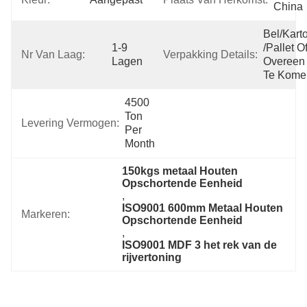
China
Bel/karto
1-9 
/pallet Of
Nr Van Laag:
Verpakking Details:
Lagen
Overeen 
Te Kome
4500 
Ton 
Levering Vermogen:
Per 
Month
150kgs metaal Houten 
Opschortende Eenheid
, 
ISO9001 600mm Metaal Houten 
Markeren:
Opschortende Eenheid
, 
ISO9001 MDF 3 het rek van de 
rijvertoning