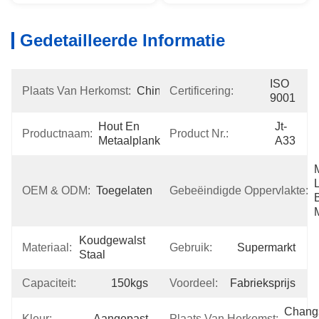
Gedetailleerde Informatie
ISO 
Plaats Van Herkomst:
China
Certificering:
9001
Hout En 
Jt-
Productnaam:
Product Nr.:
Metaalplank
A33
OEM & ODM:
Toegelaten
Gebeëindigde Oppervlakte:
Koudgewalst 
Materiaal:
Gebruik:
Supermarkt
Staal
Capaciteit:
150kgs
Voordeel:
Fabrieksprijs
Changs
Kleur:
Aangepast
Plaats Van Herkomst: