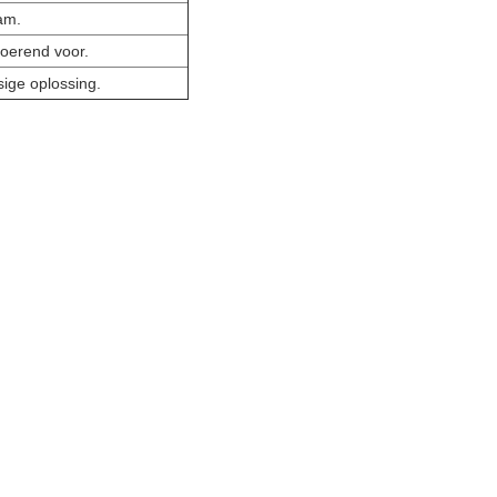
am.
voerend voor.
sige oplossing.