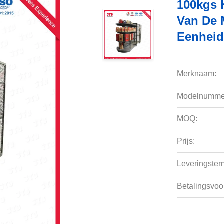
100kgs 
Van De 
Eenhei
Merknaam:
Modelnumme
MOQ:
Prijs:
Leveringsterm
Betalingsvoo