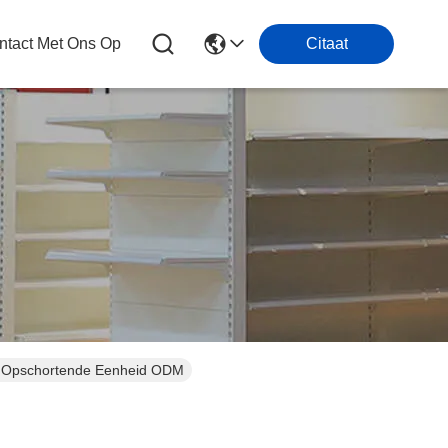
tact Met Ons Op
Citaat
en Opschortende Eenheid ODM