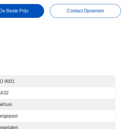
De Beste Prijs
Contact Opnemen
SO 9001
-A32
akhuis
angepast
egelaten