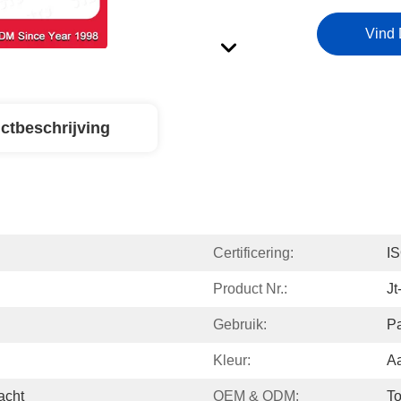
Vind 
ctbeschrijving
Certificering:
I
Product Nr.:
Jt
Gebruik:
P
Kleur:
A
acht
OEM & ODM:
To