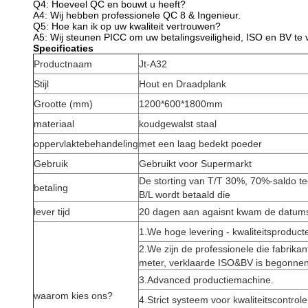
Q4: Hoeveel QC en bouwt u heeft?
A4: Wij hebben professionele QC 8 & Ingenieur.
Q5: Hoe kan ik op uw kwaliteit vertrouwen?
A5: Wij steunen PICC om uw betalingsveiligheid, ISO en BV te 
Specificaties
Productnaam
Jt-A32
Stijl
Hout en Draadplank
Grootte (mm)
1200*600*1800mm
materiaal
koudgewalst staal
oppervlaktebehandeling
met een laag bedekt poeder
Gebruik
Gebruikt voor Supermarkt
De storting van T/T 30%, 70%-saldo t
betaling
B/L wordt betaald die
lever tijd
20 dagen aan agaisnt kwam de datums
1.We hoge levering - kwaliteitsproducte
2.We zijn de professionele die fabrika
meter, verklaarde ISO&BV is begonnen
3.Advanced productiemachine.
waarom kies ons?
4.Strict systeem voor kwaliteitscontrole