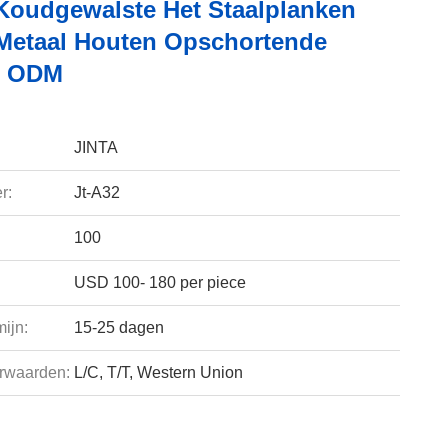
Koudgewalste Het Staalplanken
Metaal Houten Opschortende
d ODM
JINTA
r:
Jt-A32
100
USD 100- 180 per piece
ijn:
15-25 dagen
rwaarden:
L/C, T/T, Western Union