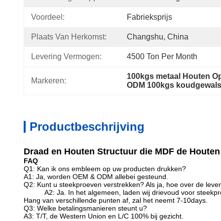
Voordeel:
Fabrieksprijs
Plaats Van Herkomst:
Changshu, China
Levering Vermogen:
4500 Ton Per Month
100kgs metaal Houten O
Markeren:
ODM 100kgs koudgewalst
Productbeschrijving
Draad en Houten Structuur die MDF de Houten
FAQ
Q1: Kan ik ons embleem op uw producten drukken?
A1: Ja, worden OEM & ODM allebei gesteund.
Q2: Kunt u steekproeven verstrekken? Als ja, hoe over de lever
A2: Ja. In het algemeen, laden wij drievoud voor steekpr
Hang van verschillende punten af, zal het neemt 7-10days.
Q3: Welke betalingsmanieren steunt u?
A3: T/T, de Western Union en L/C 100% bij gezicht.