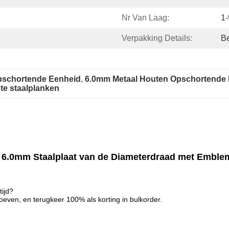
Nr Van Laag:
1-
Verpakking Details:
Be
pschortende Eenheid
, 
6.0mm Metaal Houten Opschortende
e staalplanken
 6.0mm Staalplaat van de Diameterdraad met Emble
tijd?
oeven, en terugkeer 100% als korting in bulkorder.