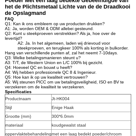
Poeder Met een laag bedekte Gebeëindigde van
het de Plichtsmetaal Lichte van de de Draadkooi
de Opslagmand
FAQ
Q1: Kan ik ons embleem op uw producten drukken?
A1: Ja, worden OEM & ODM allebei gesteund.
Q2: Kunt u steekproeven verstrekken? Als ja, hoe over de
levertijd?
A2: Ja. In het algemeen, laden wij drievoud voor
steekproeven, en terugkeer 100% als korting in bulkorder.
Hang van verschillende punten af, zal het neemt 7-10days.
Q3: Welke betalingsmanieren steunt u?
A3: T/T, de Western Union en L/C 100% bij gezicht.
Q4: Hoeveel QC en bouwt u heeft?
A4: Wij hebben professionele QC 8 & Ingenieur.
Q5: Hoe kan ik op uw kwaliteit vertrouwen?
A5: Wij steunen PICC om uw betalingsveiligheid, ISO en BV te
verzekeren om de kwaliteit te verzekeren.
Specificaties
Productnaam
Jt-HK004
Stijl
Enige Haak
Grootte (mm)
300*6.0mm
materiaal
koudgewalst staal
oppervlaktebehandeling
met een laag bedekt poeder/chroom