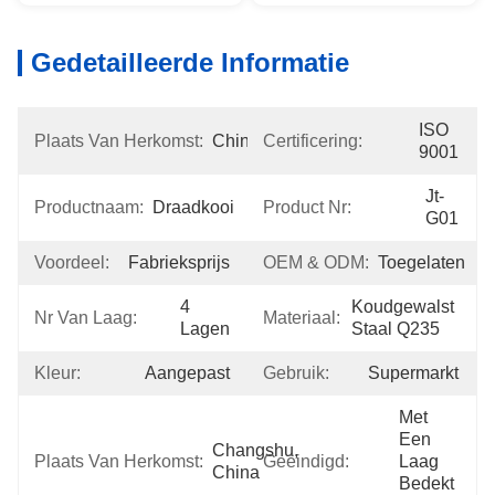
Gedetailleerde Informatie
ISO 
Plaats Van Herkomst:
China
Certificering:
9001
Jt-
Productnaam:
Draadkooi
Product Nr:
G01
Voordeel:
Fabrieksprijs
OEM & ODM:
Toegelaten
4 
Koudgewalst 
Nr Van Laag:
Materiaal:
Lagen
Staal Q235
Kleur:
Aangepast
Gebruik:
Supermarkt
Met 
Een 
Changshu, 
Plaats Van Herkomst:
Geëindigd:
Laag 
China
Bedekt 