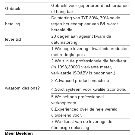
Gebruikt voor geperforeerd achterpaneel
Gebruik
of hang bar
De storting van T/T 30%, 70%-saldo
betaling
tegen het exemplaar van B/L wordt
betaald die
20 dagen aan agaisnt kwam de
lever tijd
datumstorting
1.We hoge levering - kwaliteitsproducten
met redelijke prijs.
2.We zijn de professionele die fabrikant
(in 1998,30000 vierkante meter,
verklaarde ISO&BV is begonnen.)
3.Advanced productiemachine.
waarom kies ons?
4.Strict systeem voor kwaliteitscontrole.
5.We hebben professioneel
verkoopteam.
6.Experienced over de hele wereld
uitvoerend voor.
7.We dienst van de leverings de
éénfasige oplossing.
Meer Beelden