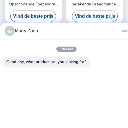
Opschortende Toebehoren
berekende Draadmanden
1000mm Kapstokbar
1200mm 900mm Draad
Vind de beste prijs
Vind de beste prijs
Mesh Storage Cages
Morry Zhou
6:40 AM
Good day, what product are you looking for?
Sociale media
Snel contact
Telefoon
86--18021269661