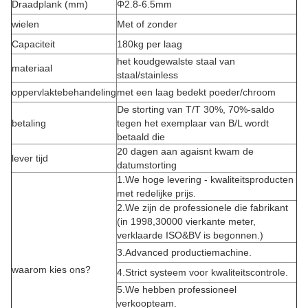
Draadplank (mm)
Φ2.8-6.5mm
wielen
Met of zonder
Capaciteit
180kg per laag
het koudgewalste staal van
materiaal
staal/stainless
oppervlaktebehandeling
met een laag bedekt poeder/chroom
De storting van T/T 30%, 70%-saldo
betaling
tegen het exemplaar van B/L wordt
betaald die
20 dagen aan agaisnt kwam de
lever tijd
datumstorting
1.We hoge levering - kwaliteitsproducten
met redelijke prijs.
2.We zijn de professionele die fabrikant
(in 1998,30000 vierkante meter,
verklaarde ISO&BV is begonnen.)
3.Advanced productiemachine.
waarom kies ons?
4.Strict systeem voor kwaliteitscontrole.
5.We hebben professioneel
verkoopteam.