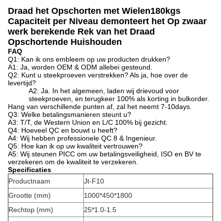
Draad het Opschorten met Wielen180kgs
Capaciteit per Niveau demonteert het Op zwaar
werk berekende Rek van het Draad
Opschortende Huishouden
FAQ
Q1: Kan ik ons embleem op uw producten drukken?
A1: Ja, worden OEM & ODM allebei gesteund.
Q2: Kunt u steekproeven verstrekken? Als ja, hoe over de
levertijd?
A2: Ja. In het algemeen, laden wij drievoud voor
steekproeven, en terugkeer 100% als korting in bulkorder.
Hang van verschillende punten af, zal het neemt 7-10days.
Q3: Welke betalingsmanieren steunt u?
A3: T/T, de Western Union en L/C 100% bij gezicht.
Q4: Hoeveel QC en bouwt u heeft?
A4: Wij hebben professionele QC 8 & Ingenieur.
Q5: Hoe kan ik op uw kwaliteit vertrouwen?
A5: Wij steunen PICC om uw betalingsveiligheid, ISO en BV te
verzekeren om de kwaliteit te verzekeren.
Specificaties
Productnaam
Jt-F10
Grootte (mm)
1000*450*1800
Rechtop (mm)
25*1.0-1.5