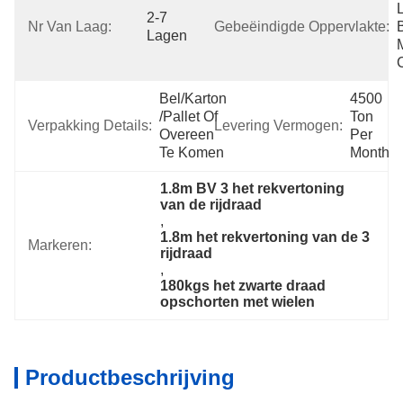
2-7 
Nr Van Laag:
Gebeëindigde Oppervlakte:
Lagen
M
Bel/karton 
4500 
/pallet Of 
Ton 
Verpakking Details:
Levering Vermogen:
Overeen 
Per 
Te Komen
Month
1.8m BV 3 het rekvertoning 
van de rijdraad
, 
1.8m het rekvertoning van de 3 
Markeren:
rijdraad
, 
180kgs het zwarte draad 
opschorten met wielen
Productbeschrijving