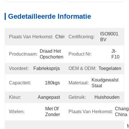
Gedetailleerde Informatie
ISO9001 
Plaats Van Herkomst:
China
Certificering:
BV
Draad Het 
Jt-
Productnaam:
Product Nr:
Opschorten
F10
Voordeel:
Fabrieksprijs
OEM & ODM:
Toegelaten
Koudgewalst 
Capaciteit:
180kgs
Materiaal:
Staal
Kleur:
Aangepast
Gebruik:
Huishouden
Met Of 
Changs
Wielen:
Plaats Van Herkomst:
Zonder
China