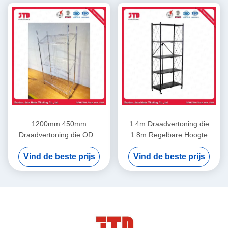
1200mm 450mm
1.4m Draadvertoning die
Draadvertoning die ODM
1.8m Regelbare Hoogte
opschorten het Rek van het
Opschortende Eenheid
Vind de beste prijs
Vind de beste prijs
4 Laagroestvrije staal
opschorten