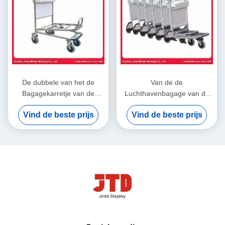
De dubbele van het de
Van de de
Bagagekarretje van de
Luchthavenbagage van de
Lagenluchthaven Kar van
aluminiumlegering het
Vind de beste prijs
Vind de beste prijs
het de Hotels Vierwielige
Karretjeoem 3 Wielenkar
Karretje