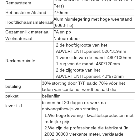
Remsysteem
Pers)
Het nestelen Afstand
270mm
Aluminiumlegering met hoge weerstand
Hoofdlichaamsmateriaal
(6063-T5)
Gezamenlijk materiaal
PA en pp
Wielmateriaal
Natuurrubber
2 de hoofdgrootte van het
ADVERTENTIEpaneel: 526*319mm
1 voorzijde van de mand: 480*100mm
Reclameruimte
1 rug van de mand: 480*120mm
2 de zijgrootte van het
ADVERTENTIEpaneel: 40*670mm
30% storting door T/T, saldo 70% vóór het
betaling
laden van container wordt betaald die
pakket
bellenfilm
binnen het 20 dagen ex-werk na
lever tijd
ontvangstbewijs van storting
1.We hoge levering - kwaliteitsproducten met
redelijke prijs.
2.We zijn de professionele die fabrikant (in
2002,30000 vierkante meter, verklaarde