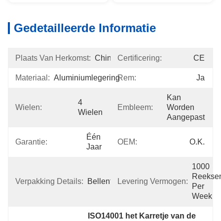
Gedetailleerde Informatie
Plaats Van Herkomst:
China
Certificering:
CE
Materiaal:
Aluminiumlegering
Rem:
Ja
Kan 
4 
Wielen:
Embleem:
Worden 
Wielen
Aangepast
Één 
Garantie:
OEM:
O.K.
Jaar
1000 
Reeksen
Verpakking Details:
Bellenfilm
Levering Vermogen:
Per 
Week
ISO14001 het Karretje van de 