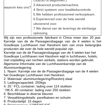
CE&ISO is begonnen.)
3.Advanced productiemachine.
waarom kies ons?
4.Strict systeem voor kwaliteitscontrole.
5.We hebben professioneel verkoopteam.
6.Experienced over de hele wereld
uitvoerend voor.
7.We dienst van de leverings de éénfasige
oplossing.
Wij zijn een professionele fabrikant in China meer dan 20 jaar.
Karretje van de de Passagiersbagage van de 4 wielen is het
Goedkope Luchthaven met Handrem één van onze belangrijke
producten die over de hele wereld populair zijn.
Karretje van de de Passagiersbagage van de 4 wielen kan het
Goedkope Luchthaven met Handrem wijd in luchthaven, hotels,
met vrijstelling van rechten winkels, stations worden gebruikt.
Algemene Informatie van de Luchthavenkarretje van de
Aluminiumlegering:
1. Naam: Karretje van de de Passagiersbagage van de 4 wielen
het Goedkope Luchthaven met Handrem
2. Materiaal: aluminiumlegering/Roestvrij staal
3. Ladingscapaciteit: 250kgs
4. 20 ' FCL container: lading over 114 stukken
' HK-5. 40 container: lading over 250 stukken
6. Beschikbaar in diverse kleuren
7. Verpakkingsdetails: parelkatoen en schuim
8. Productietijd: 15 dagen