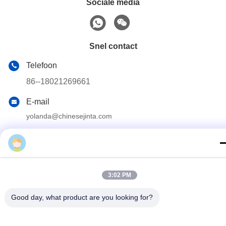
Sociale media
Snel contact
Telefoon
86--18021269661
E-mail
yolanda@chinesejinta.com
Adres
De Streek van de Chelubaindustrie, Shanghu-Stad,
Changshu-Stad, Jiangsu-Provincie, China
3:02 PM
Privacybeleid
|
Sitemap
Good day, what product are you looking for?
China Goed Kwaliteit Supermarktvertoning het Opschorten
Auteursrecht © 2021-2026 Suzhou Jinta Import & Export Co., Ltd