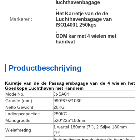
luchthavenbagage
, 
Het Karretje van de de 
Markeren:
Luchthavenbagage van 
ISO14001 250kgs
, 
ODM kar met 4 wielen met 
handvat
Productbeschrijving
Karretje van de de Passagiersbagage van de 4 wielen het
Goedkope Luchthaven met Handrem
ModelNo.
Jt-SA04
Grootte (mm)
990*675*1030
Netto Gewicht
20KG
Ladingscapaciteit
250KG
Mandgrootte
520*225*150mm
1 wartel 180mm (7“), 2 Stijve 180mm
Wielafmeting
(7“)
Automatische Handvatrem (te bevrijden