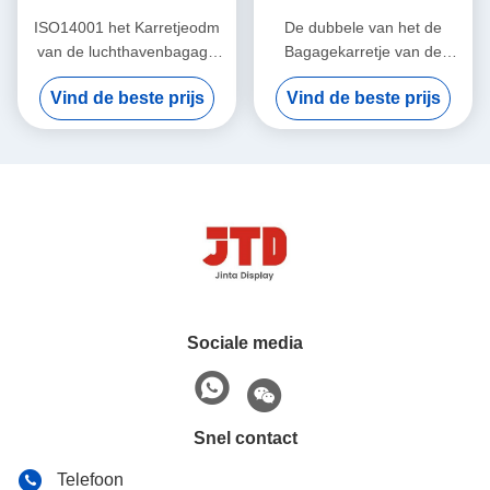
ISO14001 het Karretjeodm
De dubbele van het de
van de luchthavenbagage
Bagagekarretje van de
Kar met 4 wielen met
Lagenluchthaven Kar van
Vind de beste prijs
Vind de beste prijs
Handvat
het de Hotels Vierwielige
Karretje
Sociale media
Snel contact
Telefoon