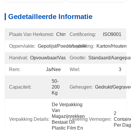
Gedetailleerde Informatie
Plaats Van Herkomst:
China
Certificering:
ISO9001
Oppervlakte:
Gepolijst/poederbedekt
Verpakking:
Karton/Houten
Handvat:
Opvouwbaar/vast
Grootte:
Standaard/Aangepa
Rem:
Ja/Nee
Wiel:
3
50-
Capaciteit:
200 
Geheugen:
Gedrukt/gegrave
Kg
De Verpakking 
Van 
2 
Magazijnrekken 
Verpakking Details:
Levering Vermogen:
Containe
Bestaat Uit 
Per Dag
Plastic Film En 