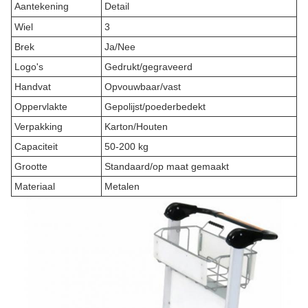
Aantekening
Detail
Wiel
3
Brek
Ja/Nee
Logo's
Gedrukt/gegraveerd
Handvat
Opvouwbaar/vast
Oppervlakte
Gepolijst/poederbedekt
Verpakking
Karton/Houten
Capaciteit
50-200 kg
Grootte
Standaard/op maat gemaakt
Materiaal
Metalen