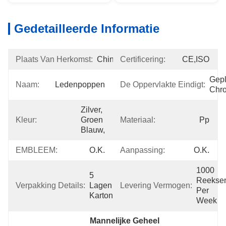
Gedetailleerde Informatie
Plaats Van Herkomst:
China
Certificering:
CE,ISO
Gepl
Naam:
Ledenpoppen
De Oppervlakte Eindigt:
Chr
Zilver, 
Kleur:
Groen 
Materiaal:
Pp
Blauw,
EMBLEEM:
O.K.
Aanpassing:
O.k.
1000 
5 
Reeksen
Verpakking Details:
Lagen 
Levering Vermogen:
Per 
Karton
Week
Mannelijke Geheel 