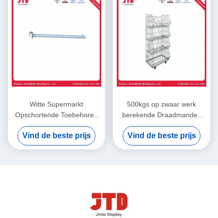
Witte Supermarkt
500kgs op zwaar werk
Opschortende Toebehoren
berekende Draadmanden
1000mm Kapstokbar
1200mm 900mm Draad
Vind de beste prijs
Vind de beste prijs
Mesh Storage Cages