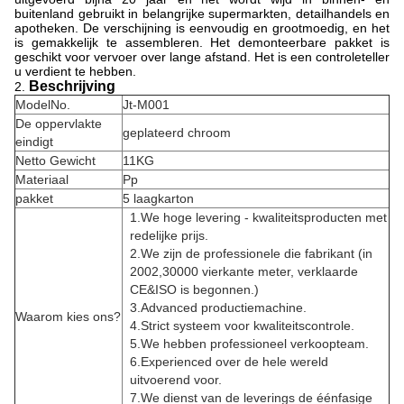
buitenland gebruikt in belangrijke supermarkten, detailhandels en
apotheken. De verschijning is eenvoudig en grootmoedig, en het
is gemakkelijk te assembleren. Het demonteerbare pakket is
geschikt voor vervoer over lange afstand. Het is een controleteller
u verdient te hebben.
Beschrijving
2.
ModelNo.
Jt-M001
De oppervlakte
geplateerd chroom
eindigt
Netto Gewicht
11KG
Materiaal
Pp
pakket
5 laagkarton
1.We hoge levering - kwaliteitsproducten met
redelijke prijs.
2.We zijn de professionele die fabrikant (in
2002,30000 vierkante meter, verklaarde
CE&ISO is begonnen.)
3.Advanced productiemachine.
Waarom kies ons?
4.Strict systeem voor kwaliteitscontrole.
5.We hebben professioneel verkoopteam.
6.Experienced over de hele wereld
uitvoerend voor.
7.We dienst van de leverings de éénfasige