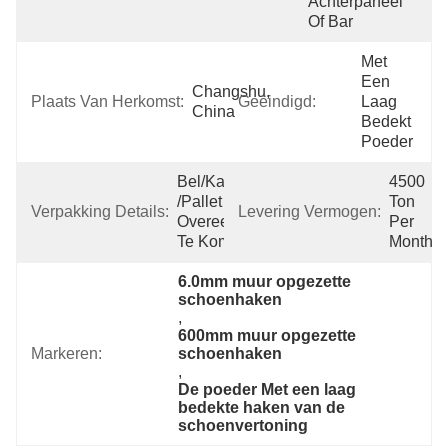
Achterpaneel 
Of Bar
Met 
Een 
Changshu, 
Plaats Van Herkomst:
Geëindigd:
Laag 
China
Bedekt 
Poeder
Bel/karton 
4500 
/pallet Of 
Ton 
Verpakking Details:
Levering Vermogen:
Overeen 
Per 
Te Komen
Month
6.0mm muur opgezette 
schoenhaken
, 
600mm muur opgezette 
Markeren:
schoenhaken
, 
De poeder Met een laag 
bedekte haken van de 
schoenvertoning