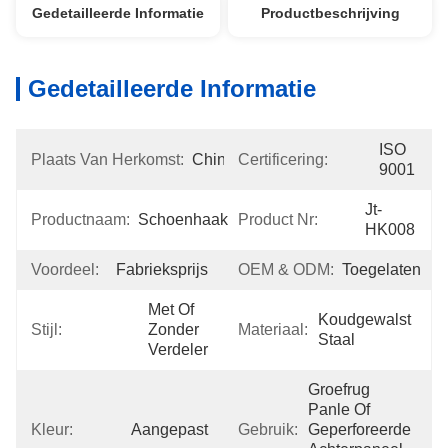
Gedetailleerde Informatie
Productbeschrijving
Gedetailleerde Informatie
ISO 
Plaats Van Herkomst:
China
Certificering:
9001
Jt-
Productnaam:
Schoenhaak
Product Nr:
HK008
Voordeel:
Fabrieksprijs
OEM & ODM:
Toegelaten
Met Of 
Koudgewalst 
Stijl:
Zonder 
Materiaal:
Staal
Verdeler
Groefrug 
Panle Of 
Kleur:
Aangepast
Gebruik:
Geperforeerde 