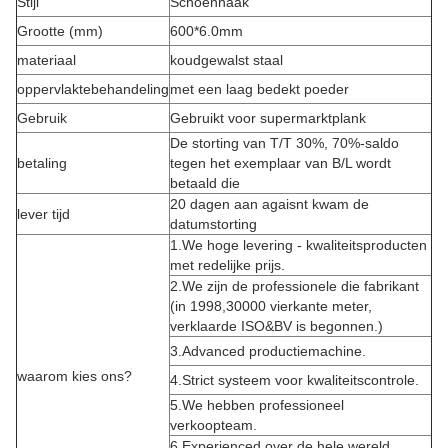
Stijl
Schoenhaak
Grootte (mm)
600*6.0mm
materiaal
koudgewalst staal
oppervlaktebehandeling
met een laag bedekt poeder
Gebruik
Gebruikt voor supermarktplank
De storting van T/T 30%, 70%-saldo
betaling
tegen het exemplaar van B/L wordt
betaald die
20 dagen aan agaisnt kwam de
lever tijd
datumstorting
1.We hoge levering - kwaliteitsproducten
met redelijke prijs.
2.We zijn de professionele die fabrikant
(in 1998,30000 vierkante meter,
verklaarde ISO&BV is begonnen.)
3.Advanced productiemachine.
waarom kies ons?
4.Strict systeem voor kwaliteitscontrole.
5.We hebben professioneel
verkoopteam.
6.Experienced over de hele wereld