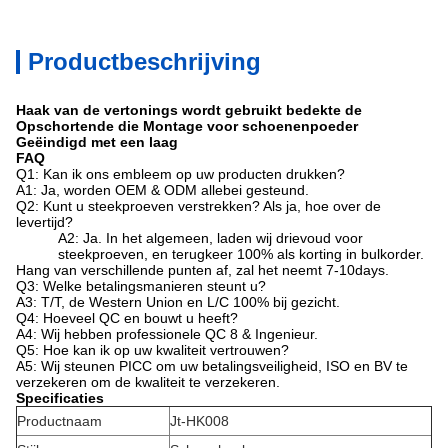
Productbeschrijving
Haak van de vertonings wordt gebruikt bedekte de
Opschortende die Montage voor schoenenpoeder
Geëindigd met een laag
FAQ
Q1: Kan ik ons embleem op uw producten drukken?
A1: Ja, worden OEM & ODM allebei gesteund.
Q2: Kunt u steekproeven verstrekken? Als ja, hoe over de
levertijd?
A2: Ja. In het algemeen, laden wij drievoud voor
steekproeven, en terugkeer 100% als korting in bulkorder.
Hang van verschillende punten af, zal het neemt 7-10days.
Q3: Welke betalingsmanieren steunt u?
A3: T/T, de Western Union en L/C 100% bij gezicht.
Q4: Hoeveel QC en bouwt u heeft?
A4: Wij hebben professionele QC 8 & Ingenieur.
Q5: Hoe kan ik op uw kwaliteit vertrouwen?
A5: Wij steunen PICC om uw betalingsveiligheid, ISO en BV te
verzekeren om de kwaliteit te verzekeren.
Specificaties
Productnaam
Jt-HK008