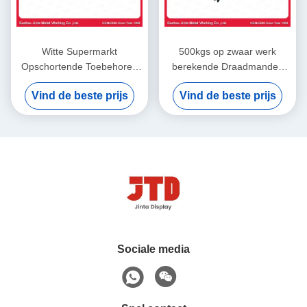
Witte Supermarkt
500kgs op zwaar werk
Opschortende Toebehoren
berekende Draadmanden
1000mm Kapstokbar
1200mm 900mm Draad
Vind de beste prijs
Vind de beste prijs
Mesh Storage Cages
Sociale media