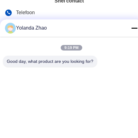
Snel contact
Telefoon
86--18021269661
Yolanda Zhao
E-mail
yolanda@chinesejinta.com
9:19 PM
Adres
Good day, what product are you looking for?
De Streek van de Chelubaindustrie, Shanghu-Stad,
Changshu-Stad, Jiangsu-Provincie, China
Privacybeleid
|
Sitemap
China Goed Kwaliteit Supermarktvertoning het Opschorten
Auteursrecht © 2021-2026 Suzhou Jinta Import & Export Co., Ltd
Allemaal. Alle rechten voorbehouden.