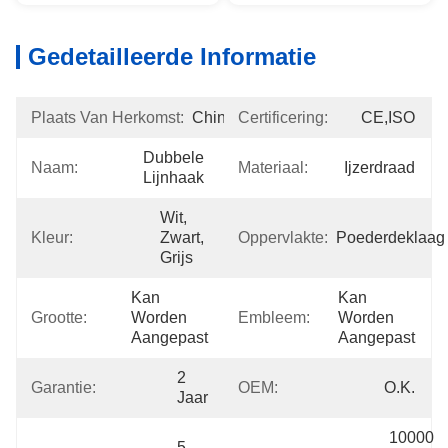
Gedetailleerde Informatie
Plaats Van Herkomst:
China
Certificering:
CE,ISO
Dubbele 
Naam:
Materiaal:
Ijzerdraad
Lijnhaak
Wit, 
Kleur:
Zwart, 
Oppervlakte:
Poederdeklaag
Grijs
Kan 
Kan 
Grootte:
Worden 
Embleem:
Worden 
Aangepast
Aangepast
2 
Garantie:
OEM:
O.k.
Jaar
10000 
5 