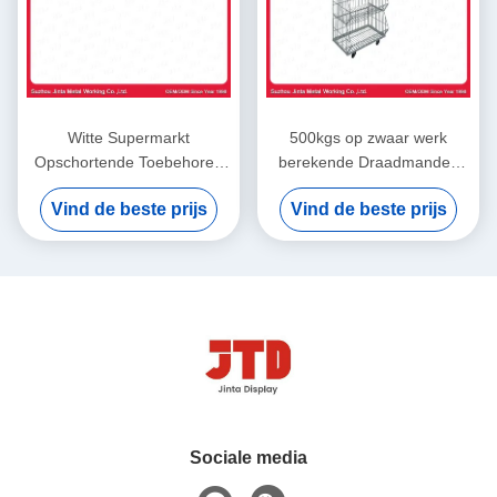
Witte Supermarkt
500kgs op zwaar werk
Opschortende Toebehoren
berekende Draadmanden
1000mm Kapstokbar
1200mm 900mm Draad
Vind de beste prijs
Vind de beste prijs
Mesh Storage Cages
Sociale media