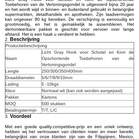
Toebehoren van de Vertoningsgondel is uitgevoerd bijna 20 jaar
en het wordt wijd in binnen- en buitenland gebruikt in belangrijke
supermarkten, detailhandels en apotheken. Zijn laadvermogen
kan ongeveer 80 kg bereiken. De verschijning is eenvoudig en
grootmoedig, en het is gemakkelijk te assembleren. Het
demonteerbare pakket is geschikt voor vervoer over lange
afstand. Het is een haak u verdient te hebben.
Beschrijving
2.
Productiebeschrijving
Licht Gray Hook voor Schotel en Kom de
Naam
Opschortende Toebehoren van de
Vertoningsgondel
Lengte
250/300/350/400mm
Draaddiameter
5/6/7/8/9/10mm
Lading
5 -10kgs
Kleur
Normaal wit (kan ook worden aangepast)
Pakket
Kartons
MOQ
500 stukken
Betalingstermijn
T/T, L/C
Voordeel
3.
Met een goede quality.competitive-prijs en een uniek ontwerp,
hebben wij het vertrouwen van cliënten meer en meer bereikt,
belangrijkst van onze klanten zijn van de Filippijnen, Mexico,