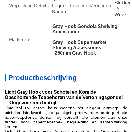
Stukken 
Verpakking Details:
Lagen 
Levering Vermogen:
Per 
Karton
Week
Gray Hook Gondola Shelving 
Accessories
, 
Markeren:
Gray Hook Supermarket 
Shelving Accessories
, 
250mm Gray Hook
Productbeschrijving
Licht Gray Hook voor Schotel en Kom de
Opschortende Toebehoren van de Vertoningsgondel
Ongeveer ons bedrijf
1.
Jinta zal uw eerste keus wegens het elegent ontwerp, de
uitstekendste kwaliteit, de gunstigste prijs worden en de perfecte
naverkoopdienst, denken wij oprecht alle cliënten aan onze
fabriek voor inspectiebezoek, begeleiding en samenwerking
komen.
Licht Gray Hook voor Schotel en Kom de Opschortende