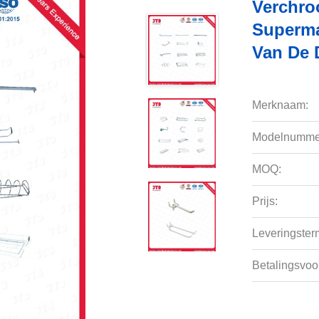
Verchro
Superma
Van De 
Merknaam:
Modelnumme
MOQ:
Prijs:
Leveringsterm
Betalingsvoo