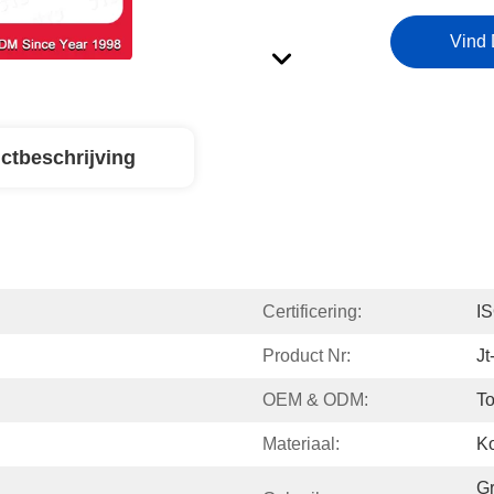
Vind 
ctbeschrijving
Certificering:
I
Product Nr:
J
OEM & ODM:
To
Materiaal:
Ko
Gr