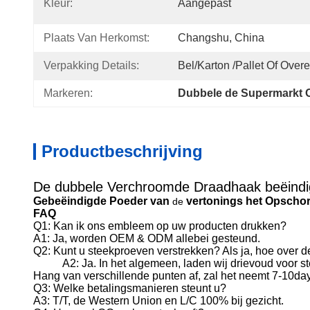
Kleur:
Aangepast
Plaats Van Herkomst:
Changshu, China
Verpakking Details:
Bel/karton /pallet Of Ove
Markeren:
Dubbele de Supermarkt 
Productbeschrijving
De dubbele Verchroomde Draadhaak beëindi
Gebeëindigde Poeder van
vertonings
het Opschor
de
FAQ
Q1: Kan ik ons embleem op uw producten drukken?
A1: Ja, worden OEM & ODM allebei gesteund.
Q2: Kunt u steekproeven verstrekken? Als ja, hoe over de
A2: Ja. In het algemeen, laden wij drievoud voor s
Hang van verschillende punten af, zal het neemt 7-10da
Q3: Welke betalingsmanieren steunt u?
A3: T/T, de Western Union en L/C 100% bij gezicht.