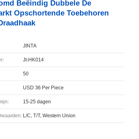
omd Beëindig Dubbele De
rkt Opschortende Toebehoren
Draadhaak
JINTA
r:
Jt-HK014
50
USD 36 Per Piece
ijn:
15-25 dagen
rwaarden:
L/C, T/T, Western Union