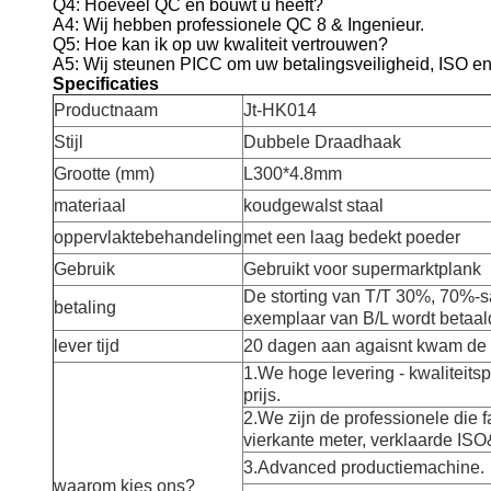
Q4: Hoeveel QC en bouwt u heeft?
A4: Wij hebben professionele QC 8 & Ingenieur.
Q5: Hoe kan ik op uw kwaliteit vertrouwen?
A5: Wij steunen PICC om uw betalingsveiligheid, ISO en 
Specificaties
Productnaam
Jt-HK014
Stijl
Dubbele Draadhaak
Grootte (mm)
L300*4.8mm
materiaal
koudgewalst staal
oppervlaktebehandeling
met een laag bedekt poeder
Gebruik
Gebruikt voor supermarktplank
De storting van T/T 30%, 70%-s
betaling
exemplaar van B/L wordt betaal
lever tijd
20 dagen aan agaisnt kwam de 
1.We hoge levering - kwaliteits
prijs.
2.We zijn de professionele die 
vierkante meter, verklaarde IS
3.Advanced productiemachine.
waarom kies ons?