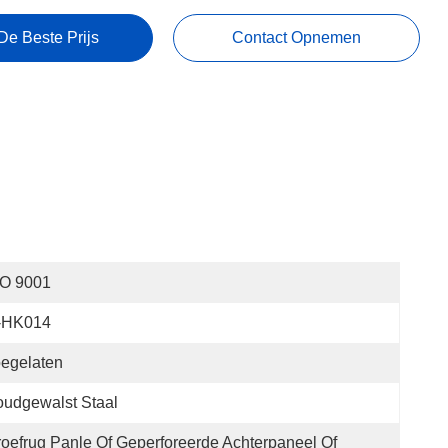
De Beste Prijs
Contact Opnemen
SO 9001
t-HK014
egelaten
udgewalst Staal
oefrug Panle Of Geperforeerde Achterpaneel Of 