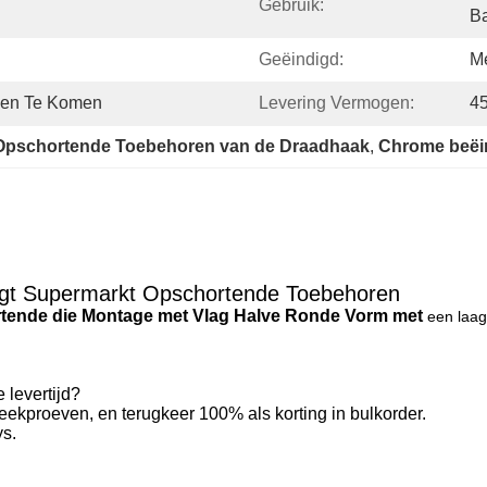
Gebruik:
B
Geëindigd:
M
reen Te Komen
Levering Vermogen:
45
Opschortende Toebehoren van de Draadhaak
, 
Chrome beëi
gt Supermarkt Opschortende Toebehoren
tende die Montage met Vlag Halve Ronde Vorm met
een laag
 levertijd?
teekproeven, en terugkeer 100% als korting in bulkorder.
ys.