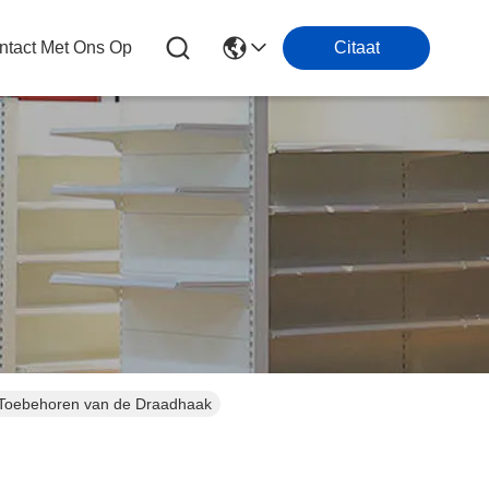
tact Met Ons Op
Citaat
 Toebehoren van de Draadhaak