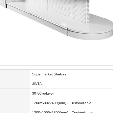
Supermarket Shelves
JINTA
30-80kg/layer
1200x500x2400(mm) - Customizable
1200x1000x1800(mm) - Customizable