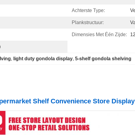
Achterste Type:
Ve
Plankstructuur:
Va
Dimensies Met Één Zijde:
1
)
lving
, 
light duty gondola display
, 
5-shelf gondola shelving
permarket Shelf Convenience Store Displa