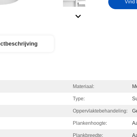
Vind 
ctbeschrijving
Materiaal:
M
Type:
Su
Oppervlaktebehandeling:
Ge
Plankenhoogte:
A
Plankbreedte:
A