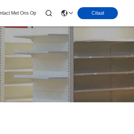
tact Met Ons Op
Citaat