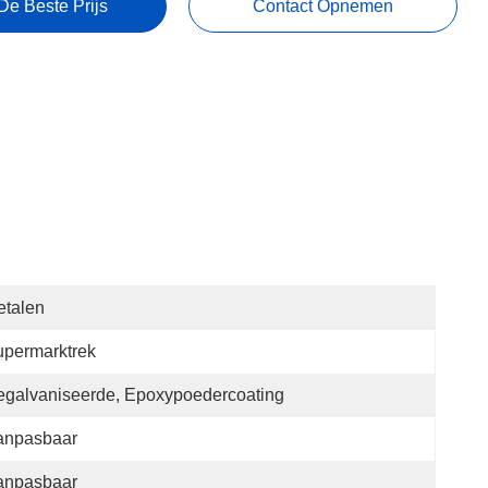
De Beste Prijs
Contact Opnemen
etalen
permarktrek
galvaniseerde, Epoxypoedercoating
anpasbaar
anpasbaar