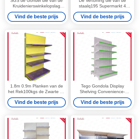
SGS de Gondel die van de
De Vertoning die van de
Kruidenierswinkelopslag
staalq195 Supermarkt 4
2100mm het Rek van de
Lagen opschorten 1200mm
Vind de beste prijs
Vind de beste prijs
Toebehorenvertoning
Rek
opschorten
1.8m 0.9m Planken van de
Tego Gondola Display
het Rek100kgs de Zwarte en
Shelving Convenience-
Gele Opslag van de
Opslagplank Metaal
Vind de beste prijs
Vind de beste prijs
Detailhandelvertoning