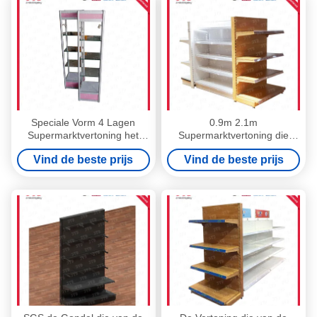
Speciale Vorm 4 Lagen
0.9m 2.1m
Supermarktvertoning het
Supermarktvertoning die
Opschorten voor Toonzaal
100kgs-de Vertoningsrekken
Vind de beste prijs
Vind de beste prijs
opschorten van de
Kruidenierswinkelopslag