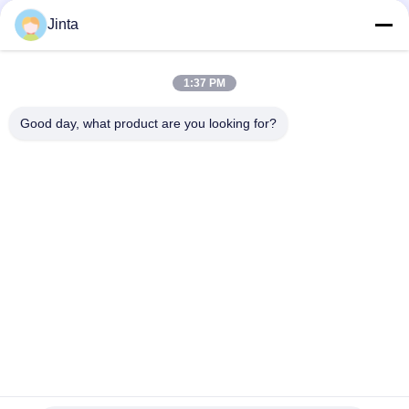
Sociale media
Jinta
1:37 PM
Snel contact
Good day, what product are you looking for?
Telefoon
86--18021269661
E-mail
yolanda@chinesejinta.com
Adres
De Streek van de Chelubaindustrie, Shanghu-Stad,
Changshu-Stad, Jiangsu-Provincie, China
Privacybeleid
|
Sitemap
China Goed Kwaliteit Supermarktvertoning het Opschorten