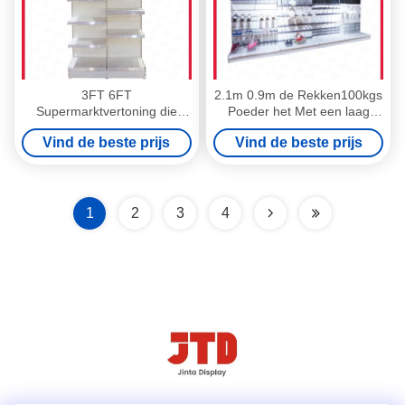
3FT 6FT
2.1m 0.9m de Rekken100kgs
Supermarktvertoning die
Poeder het Met een laag
80kgs 5 opschorten Rij Witte
bedekte Draad van de
Vind de beste prijs
Vind de beste prijs
Plank
Ijzerhandelvertoning
Opschorten
1
2
3
4