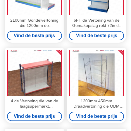
2100mm Gondelvertoning
6FT de Vertoning van de
die 1200mm de
Gemakopslag rekt 72in de
Vertoningsplanken
Plank van het Vijf Rijmetaal
Vind de beste prijs
Vind de beste prijs
opschorten van de
Gemakopslag
4 de Vertoning die van de
1200mm 450mm
laagsupermarkt
Draadvertoning die ODM
Geperforeerd Achtercomité
opschorten het Rek van het 4
Vind de beste prijs
Vind de beste prijs
met Haken opschorten
Laagroestvrije staal