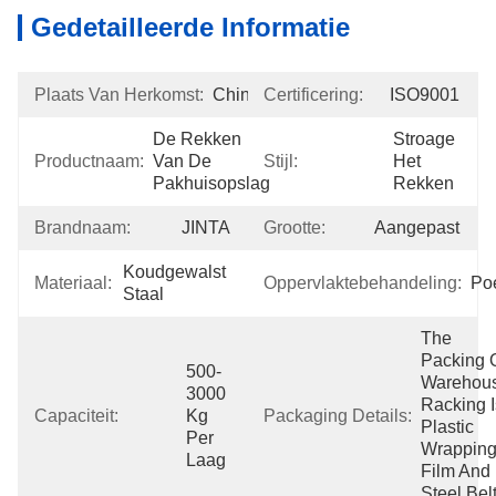
Gedetailleerde Informatie
Plaats Van Herkomst:
China
Certificering:
ISO9001
De Rekken 
Stroage 
Productnaam:
Van De 
Stijl:
Het 
Pakhuisopslag
Rekken
Brandnaam:
JINTA
Grootte:
Aangepast
Koudgewalst 
Materiaal:
Oppervlaktebehandeling:
Po
Staal
The 
Packing O
500-
Warehous
3000 
Racking I
Capaciteit:
Kg 
Packaging Details:
Plastic 
Per 
Wrapping
Laag
Film And 
Steel Belt