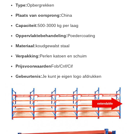
Type:
Opbergrekken
Plaats van oorsprong:
China
Capaciteit:
500-3000 kg per laag
Oppervlaktebehandeling:
Poedercoating
Materiaal:
koudgewalst staal
Verpakking:
Perlen katoen en schuim
Prijsvoorwaarden
Fob/Cnf/Cif
Gebeurtenis:
Je kunt je eigen logo afdrukken