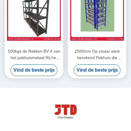
500kgs de Rekken BV 4 van
2500mm Op zwaar werk
het pakhuismetaal Rij het
berekend Pakhuis die
Zwarte Gelaste Staal
2000kgs 6 opschorten Rij
Vind de beste prijs
Vind de beste prijs
Opschorten
het Commerciële
Opschorten