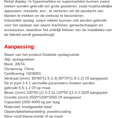
Retail display: In hypermarkten en supermarkten kunnen zware
rekken worden gebruikt om grote goederen, zoals huishoudelijke
apparaten, meubels, enz., te vertonen om de aandacht van
klanten te trekken en de verkoop te bevorderen.
Industriële opslag: zware rekken kunnen ook worden gebruikt
voor het opslaan van zware machines, gereedschappen en
accessoires, waardoor het ordelijk beheer van de installaties van
de fabriek wordt gewaarborgd.
Aanpassing:
Naam van het product:Gedekte opslagruimte
Stijl: opslagrekken
Merk: JINTA
Oorsprong: China
Certificering: ISO9001
Verticaal ((mm): 80*60*(1.5-2.3),90*70*(1.8-2.2) Of aangepast
De in punt 3.4.1 vermelde parameters moeten worden
gebruikt.0.6-1.2 Of op maat
Beam ((mm):100*50 ((1.5-2.5),120*50 ((1.5-2.0)
Of aangepast
Grootte ((mm):2500*1200*2000 Of aangepast
Capaciteit:1000-4000 kg per laag
Materiaal: koudgewalst staal
Oppervlaktebehandeling: poedercoating
Kleur:rood,blauw,oranje of op maat