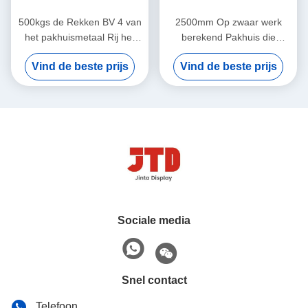
500kgs de Rekken BV 4 van
2500mm Op zwaar werk
het pakhuismetaal Rij het
berekend Pakhuis die
Zwarte Gelaste Staal
2000kgs 6 opschorten Rij
Vind de beste prijs
Vind de beste prijs
Opschorten
het Commerciële
Opschorten
Sociale media
Snel contact
Telefoon