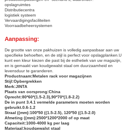
opslagruimtes
Distributiecentra
logistiek systeem
Vervaardigingsfaciliteiten
Voorraadbeheersystemen
Aanpassing:
De grootte van onze pakhuizen is volledig aanpasbaar aan uw
specifieke behoeften, en de stijl is perfect voor opslagplanken.U
kunt een kleur kiezen die past bij de esthetiek van uw magazijn,
en is gemaakt van koudgewalst staal om duurzaamheid en
levensduur te garanderen.
Productnaam:
Metalen rack voor magazijnen
Stijl:
Opbergrekken
Merk:
JINTA
Plaats van oorsprong:
China
Oprecht:
80*60*(1.5-2.3),90*70*(1.8-2.2)
De in punt 3.4.1 vermelde parameters moeten worden
gebruikt.
0.6-1.2
Straal ((mm):
100*50 ((1.5-2.5), 120*50 ((1.5-2.0)
Afmeting ((mm):
2500*1200*2000 of op maat
Capaciteit:
1000-4000 kg per laag
Materiaal:
koudgewalst staal