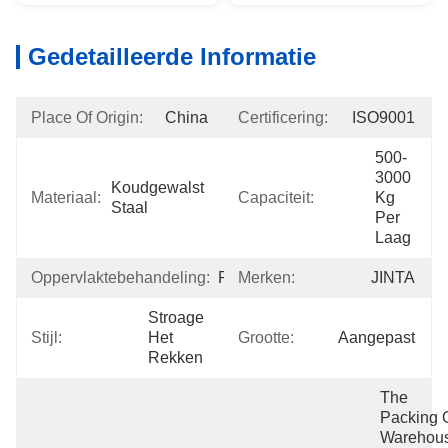
Gedetailleerde Informatie
Place Of Origin:
China
Certificering:
ISO9001
500-
3000 
Koudgewalst 
Materiaal:
Capaciteit:
Kg 
Staal
Per 
Laag
Oppervlaktebehandeling:
Poedercoating
Merken:
JINTA
Stroage 
Stijl:
Het 
Grootte:
Aangepast
Rekken
The 
Packing O
Warehous