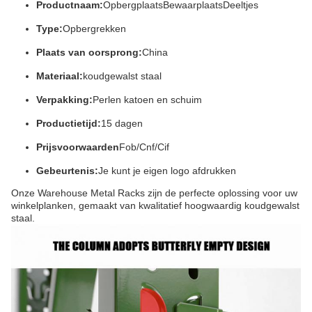
Productnaam:
Opbergplaats
Bewaarplaats
Deeltjes
Type:
Opbergrekken
Plaats van oorsprong:
China
Materiaal:
koudgewalst staal
Verpakking:
Perlen katoen en schuim
Productietijd:
15 dagen
Prijsvoorwaarden
Fob/Cnf/Cif
Gebeurtenis:
Je kunt je eigen logo afdrukken
Onze Warehouse Metal Racks zijn de perfecte oplossing voor uw
winkelplanken, gemaakt van kwalitatief hoogwaardig koudgewalst
staal.