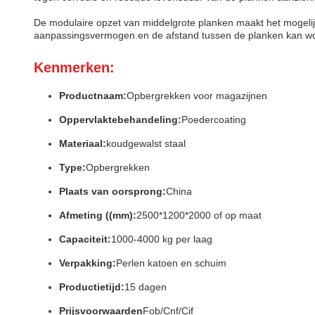
De modulaire opzet van middelgrote planken maakt het mogelijk 
aanpassingsvermogen.en de afstand tussen de planken kan wor
Kenmerken:
Productnaam:
Opbergrekken voor magazijnen
Oppervlaktebehandeling:
Poedercoating
Materiaal:
koudgewalst staal
Type:
Opbergrekken
Plaats van oorsprong:
China
Afmeting ((mm):
2500*1200*2000 of op maat
Capaciteit:
1000-4000 kg per laag
Verpakking:
Perlen katoen en schuim
Productietijd:
15 dagen
Prijsvoorwaarden
Fob/Cnf/Cif