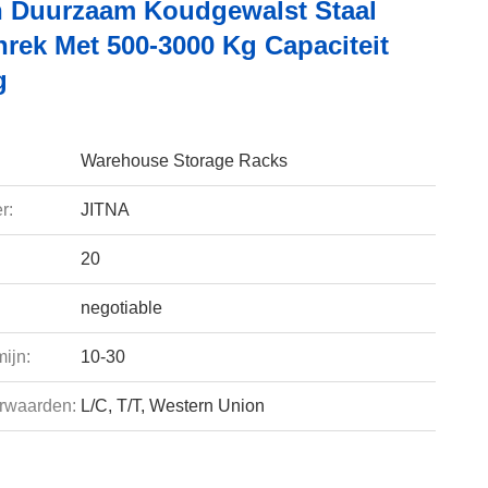
n Duurzaam Koudgewalst Staal
nrek Met 500-3000 Kg Capaciteit
g
Warehouse Storage Racks
r:
JITNA
20
negotiable
ijn:
10-30
rwaarden:
L/C, T/T, Western Union