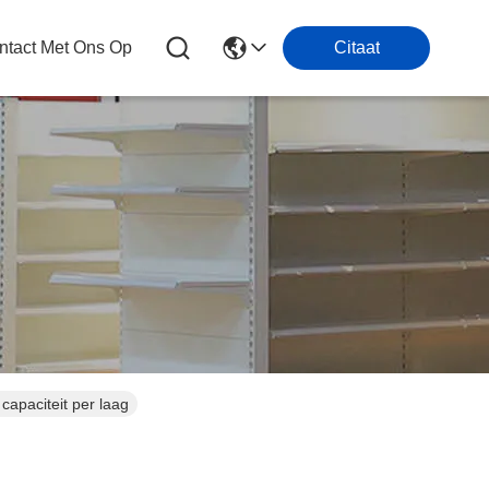
tact Met Ons Op
Citaat
apaciteit per laag