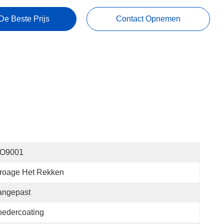
De Beste Prijs
Contact Opnemen
SO9001
roage Het Rekken
angepast
edercoating