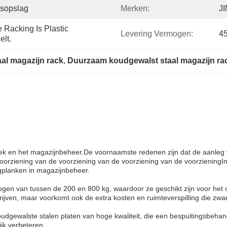
sopslag
Merken:
J
Racking Is Plastic 
Levering Vermogen:
4
lt.
al magazijn rack
, 
Duurzaam koudgewalst staal magazijn ra
tiek en het magazijnbeheer.De voornaamste redenen zijn dat de aanleg 
orziening van de voorziening van de voorziening van de voorzieningIn d
gplanken in magazijnbeheer.
en van tussen de 200 en 800 kg, waardoor ze geschikt zijn voor het
rijven, maar voorkomt ook de extra kosten en ruimteverspilling die z
koudgewalste stalen platen van hoge kwaliteit, die een bespuitingsb
jk verbeteren.