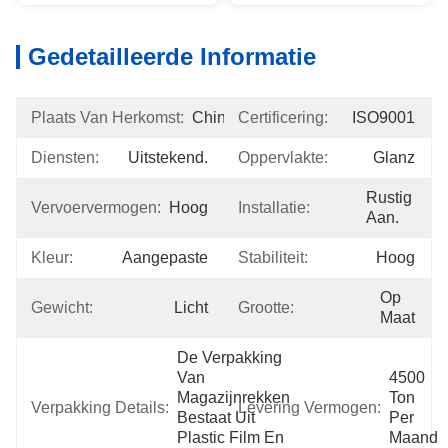
Gedetailleerde Informatie
Plaats Van Herkomst:
China
Certificering:
ISO9001
Diensten:
Uitstekend.
Oppervlakte:
Glanz
Rustig 
Vervoervermogen:
Hoog
Installatie:
Aan.
Kleur:
Aangepaste
Stabiliteit:
Hoog
Op 
Gewicht:
Licht
Grootte:
Maat
De Verpakking 
Van 
4500 
Magazijnrekken 
Ton 
Verpakking Details:
Levering Vermogen:
Bestaat Uit 
Per 
Plastic Film En 
Maand