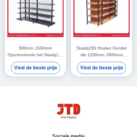
900mm 1500mm
Staalq195 Houten Gondel
Opschortende het Staalq195
die 1200mm 1800mm
2 Opgeruimde Plank van de
opschorten de Plank van de
Vind de beste prijs
Vind de beste prijs
Gondelvertoning
5 Rijopslag
Sociale media