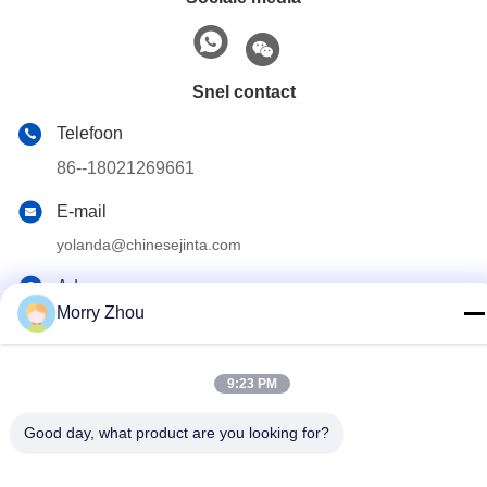
Snel contact
Telefoon
86--18021269661
E-mail
yolanda@chinesejinta.com
Adres
Morry Zhou
De Streek van de Chelubaindustrie, Shanghu-Stad,
Changshu-Stad, Jiangsu-Provincie, China
9:23 PM
Privacybeleid
|
Sitemap
Good day, what product are you looking for?
China Goed Kwaliteit Supermarktvertoning het Opschorten
Auteursrecht © 2021-2026 Suzhou Jinta Import & Export Co., Ltd