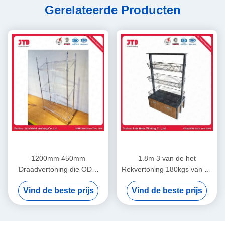
Gerelateerde Producten
1200mm 450mm
1.8m 3 van de het
Draadvertoning die ODM
Rekvertoning 180kgs van de
opschorten het Rek van het
Rijdraad het Zwarte de
Vind de beste prijs
Vind de beste prijs
4 Laagroestvrije staal
Draad Opschorten met
Wielen