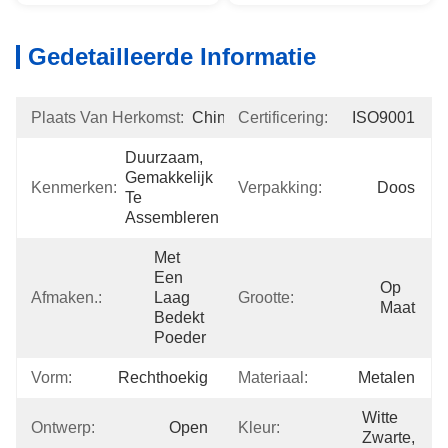
Gedetailleerde Informatie
Plaats Van Herkomst:
China
Certificering:
ISO9001
Duurzaam, 
Gemakkelijk 
Kenmerken:
Verpakking:
Doos
Te 
Assembleren
Met 
Een 
Op 
Afmaken.:
Laag 
Grootte:
Maat
Bedekt 
Poeder
Vorm:
Rechthoekig
Materiaal:
Metalen
Witte 
Ontwerp:
Open
Kleur:
Zwarte,