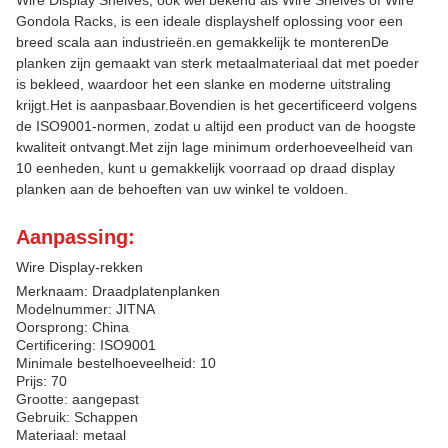
Wire Display Shelves, ook wel bekend als Wire Shelves of Wire
Gondola Racks, is een ideale displayshelf oplossing voor een
breed scala aan industrieën.en gemakkelijk te monterenDe
planken zijn gemaakt van sterk metaalmateriaal dat met poeder
is bekleed, waardoor het een slanke en moderne uitstraling
krijgt.Het is aanpasbaar.Bovendien is het gecertificeerd volgens
de ISO9001-normen, zodat u altijd een product van de hoogste
kwaliteit ontvangt.Met zijn lage minimum orderhoeveelheid van
10 eenheden, kunt u gemakkelijk voorraad op draad display
planken aan de behoeften van uw winkel te voldoen.
Aanpassing:
Wire Display-rekken
Merknaam: Draadplatenplanken
Modelnummer: JITNA
Oorsprong: China
Certificering: ISO9001
Minimale bestelhoeveelheid: 10
Prijs: 70
Grootte: aangepast
Gebruik: Schappen
Materiaal: metaal