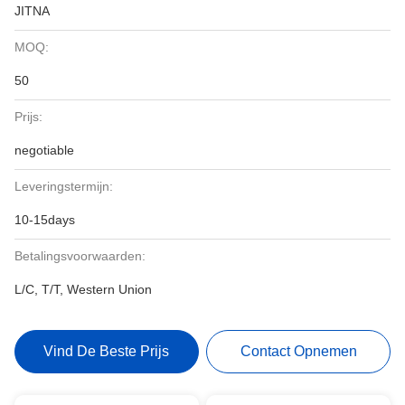
JITNA
MOQ:
50
Prijs:
negotiable
Leveringstermijn:
10-15days
Betalingsvoorwaarden:
L/C, T/T, Western Union
Vind De Beste Prijs
Contact Opnemen