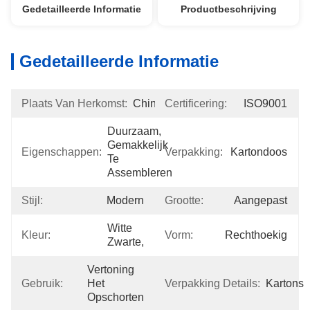
Gedetailleerde Informatie
Productbeschrijving
Gedetailleerde Informatie
Plaats Van Herkomst:
China
Certificering:
ISO9001
Duurzaam, 
Gemakkelijk 
Eigenschappen:
Verpakking:
Kartondoos
Te 
Assembleren
Stijl:
Modern
Grootte:
Aangepast
Witte 
Kleur:
Vorm:
Rechthoekig
Zwarte,
Vertoning 
Gebruik:
Het 
Verpakking Details:
Kartons
Opschorten