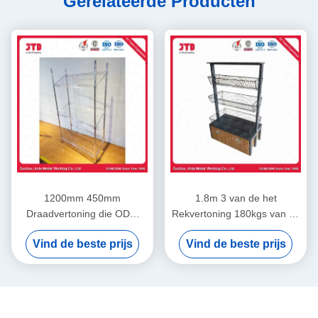
Gerelateerde Producten
1200mm 450mm
1.8m 3 van de het
Draadvertoning die ODM
Rekvertoning 180kgs van de
opschorten het Rek van het
Rijdraad het Zwarte de
Vind de beste prijs
Vind de beste prijs
4 Laagroestvrije staal
Draad Opschorten met
Wielen