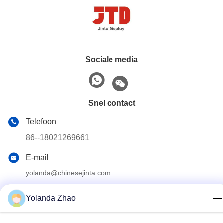
Sociale media
Snel contact
Telefoon
86--18021269661
E-mail
yolanda@chinesejinta.com
Adres
Yolanda Zhao
De Streek van de Chelubaindustrie, Shanghu-Stad,
Changshu-Stad, Jiangsu-Provincie, China