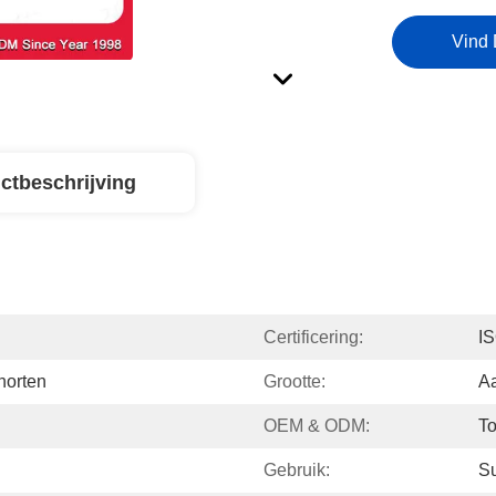
Vind 
ctbeschrijving
Certificering:
I
horten
Grootte:
A
OEM & ODM:
To
Gebruik:
S