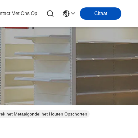
tact Met Ons Op
Citaat
rek het Metaalgondel het Houten Opschorten