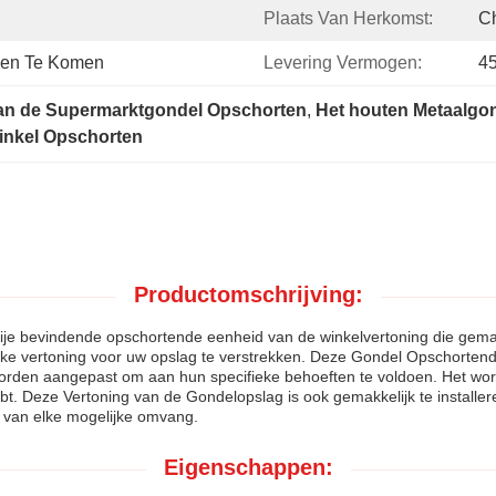
Plaats Van Herkomst:
C
reen Te Komen
Levering Vermogen:
4
 van de Supermarktgondel Opschorten
, 
Het houten Metaalgo
inkel Opschorten
Productomschrijving:
e bevindende opschortende eenheid van de winkelvertoning die gemakke
ijke vertoning voor uw opslag te verstrekken. Deze Gondel Opschortende
worden aangepast om aan hun specifieke behoeften te voldoen. Het w
ebt. Deze Vertoning van de Gondelopslag is ook gemakkelijk te instal
 van elke mogelijke omvang.
Eigenschappen: