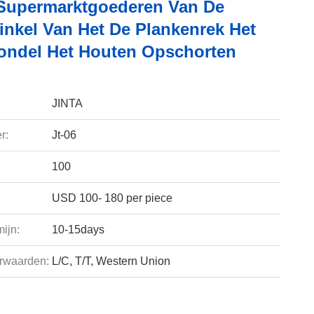
Supermarktgoederen Van De
inkel Van Het De Plankenrek Het
ondel Het Houten Opschorten
JINTA
r:
Jt-06
100
USD 100- 180 per piece
ijn:
10-15days
rwaarden:
L/C, T/T, Western Union