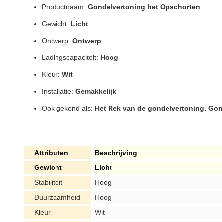
Productnaam:
Gondelvertoning het Opschorten
Gewicht:
Licht
Ontwerp:
Ontwerp
Ladingscapaciteit:
Hoog
Kleur:
Wit
Installatie:
Gemakkelijk
Ook gekend als:
Het Rek van de gondelvertoning, Go
Attributen
Beschrijving
Gewicht
Licht
Stabiliteit
Hoog
Duurzaamheid
Hoog
Kleur
Wit