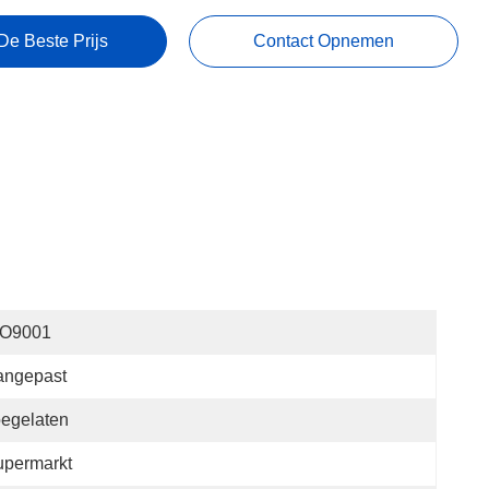
De Beste Prijs
Contact Opnemen
SO9001
angepast
egelaten
upermarkt