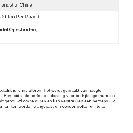
hangshu, China
500 Ton Per Maand
ndel Opschorten
, 
lijk is te installeren. Het wordt gemaakt van hoogte -
 Eenheid is de perfecte oplossing voor bedrijfseigenaars die
ordt gebouwd om te duren en kan verstrekken een beroeps uw
leren en kan worden aangepast om eender welke ruimte te