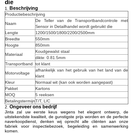
die
Beschrijving
1.
Productiebeschrijving
De Teller van de Transportbandcontrole met
Naam
Sensor in Detailhandel wordt gebruikt die
Lengte
1200/1500/1800/2200/2500mm
Breedte
550mm
Hoogte
850mm
Koudgewalst staal
Materiaal
dikte: 0.81.5mm
Transportband
tot klant
afhankelijk van het gebruik van het land van de
Motorvoltage
klant
Kleur
Normaal wit (kan ook worden aangepast)
Pakket
Kartons
MOQ
5 reeksen
Betalingstermijn
T/T, L/C
Ongeveer ons bedrijf
2.
Jinta zal uw eerste keus wegens het elegent ontwerp, de
uitstekendste kwaliteit, de gunstigste prijs worden en de perfecte
naverkoopdienst, denken wij oprecht alle cliënten aan onze
fabriek voor inspectiebezoek, begeleiding en samenwerking
komen.