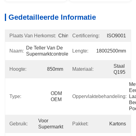
Gedetailleerde Informatie
Plaats Van Herkomst:
China
Certificering:
ISO9001
De Teller Van De 
Naam:
Lengte:
18002500mm
Supermarktcontrole
Staal 
Hoogte:
850mm
Materiaal:
Q195
Met
Een
ODM 
Type:
Oppervlaktebehandeling:
Laa
OEM
Bed
Po
Voor 
Gebruik:
Pakket:
Kartons
Supermarkt