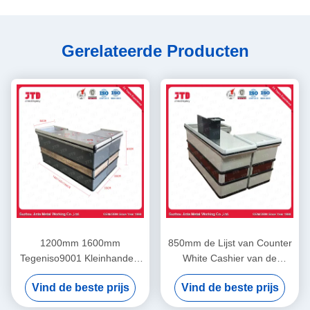
Gerelateerde Producten
1200mm 1600mm
850mm de Lijst van Counter
Tegeniso9001 Kleinhandels
White Cashier van de
de Controleteller van de
Supermarktkassier voor
Vind de beste prijs
Vind de beste prijs
Supermarktcontrole
Winkel