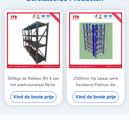
500kgs de Rekken BV 4 van
2500mm Op zwaar werk
het pakhuismetaal Rij het
berekend Pakhuis die
Zwarte Gelaste Staal
2000kgs 6 opschorten Rij
Vind de beste prijs
Vind de beste prijs
Opschorten
het Commerciële
Opschorten