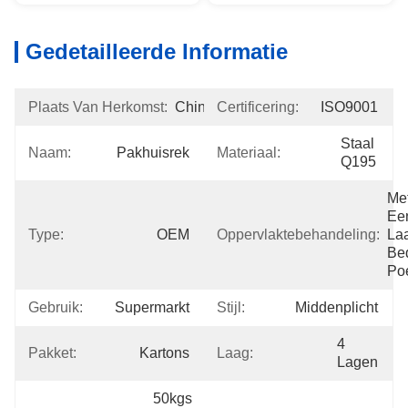
Gedetailleerde Informatie
Plaats Van Herkomst:
China
Certificering:
ISO9001
Staal 
Naam:
Pakhuisrek
Materiaal:
Q195
Met
Een
Type:
OEM
Oppervlaktebehandeling:
Laa
Bed
Po
Gebruik:
Supermarkt
Stijl:
Middenplicht
4 
Pakket:
Kartons
Laag:
Lagen
50kgs 