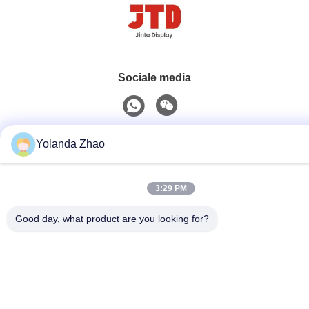
Sociale media
Snel contact
Yolanda Zhao
Telefoon
86--18021269661
3:29 PM
E-mail
Good day, what product are you looking for?
yolanda@chinesejinta.com
Adres
De Streek van de Chelubaindustrie, Shanghu-Stad,
Changshu-Stad, Jiangsu-Provincie, China