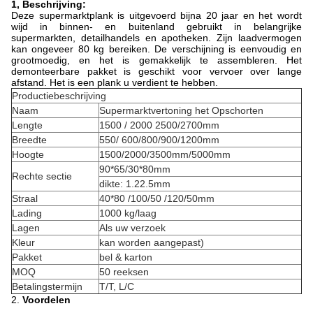
1, Beschrijving:
Deze supermarktplank is uitgevoerd bijna 20 jaar en het wordt
wijd in binnen- en buitenland gebruikt in belangrijke
supermarkten, detailhandels en apotheken. Zijn laadvermogen
kan ongeveer 80 kg bereiken. De verschijning is eenvoudig en
grootmoedig, en het is gemakkelijk te assembleren. Het
demonteerbare pakket is geschikt voor vervoer over lange
afstand. Het is een plank u verdient te hebben.
Productiebeschrijving
Naam
Supermarktvertoning het Opschorten
Lengte
1500 / 2000 2500/2700mm
Breedte
550/ 600/800/900/1200mm
Hoogte
1500/2000/3500mm/5000mm
90*65/30*80mm
Rechte sectie
dikte: 1.22.5mm
Straal
40*80 /100/50 /120/50mm
Lading
1000 kg/laag
Lagen
Als uw verzoek
Kleur
kan worden aangepast)
Pakket
bel & karton
MOQ
50 reeksen
Betalingstermijn
T/T, L/C
2.
Voordelen