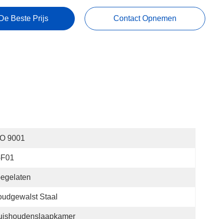
De Beste Prijs
Contact Opnemen
SO 9001
-F01
egelaten
udgewalst Staal
uishoudenslaapkamer