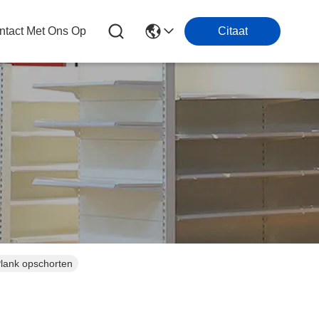
tact Met Ons Op
Citaat
lank opschorten