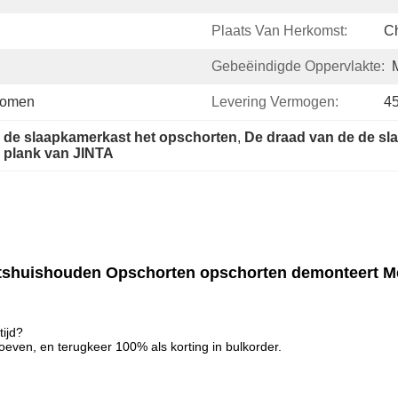
Plaats Van Herkomst:
C
Gebeëindigde Oppervlakte:
 Komen
Levering Vermogen:
45
 de slaapkamerkast het opschorten
, 
De draad van de de sl
plank van JINTA
chtshuishouden Opschorten opschorten demonteert M
tijd?
oeven, en terugkeer 100% als korting in bulkorder.