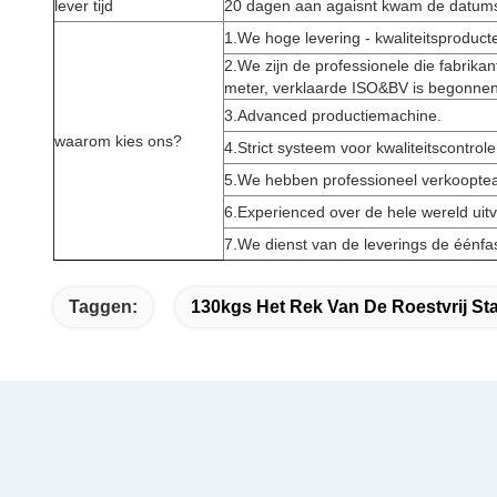
lever tijd
20 dagen aan agaisnt kwam de datums
1.We hoge levering - kwaliteitsproducte
2.We zijn de professionele die fabrika
meter, verklaarde ISO&BV is begonnen
3.Advanced productiemachine.
waarom kies ons?
4.Strict systeem voor kwaliteitscontrole
5.We hebben professioneel verkoopte
6.Experienced over de hele wereld uit
7.We dienst van de leverings de éénfa
Taggen:
130kgs Het Rek Van De Roestvrij St