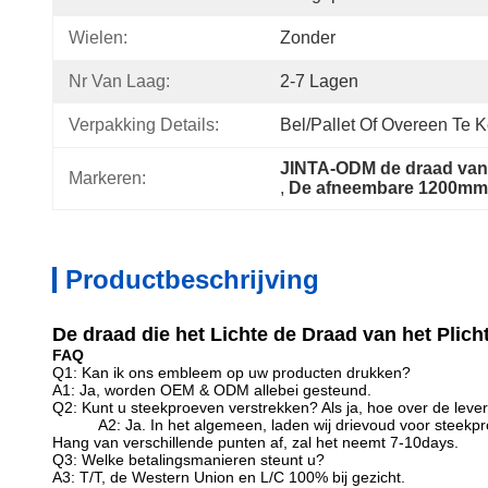
Wielen:
Zonder
Nr Van Laag:
2-7 Lagen
Verpakking Details:
Bel/pallet Of Overeen Te
JINTA-ODM de draad van
Markeren:
, 
De afneembare 1200mm 
Productbeschrijving
De draad die het Lichte de Draad van het Pli
FAQ
Q1: Kan ik ons embleem op uw producten drukken?
A1: Ja, worden OEM & ODM allebei gesteund.
Q2: Kunt u steekproeven verstrekken? Als ja, hoe over de lever
A2: Ja. In het algemeen, laden wij drievoud voor steekpr
Hang van verschillende punten af, zal het neemt 7-10days.
Q3: Welke betalingsmanieren steunt u?
A3: T/T, de Western Union en L/C 100% bij gezicht.