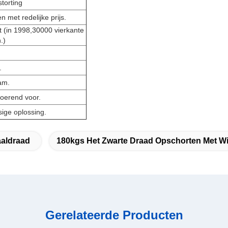
torting
n met redelijke prijs.
nt (in 1998,30000 vierkante
.)
.
am.
voerend voor.
sige oplossing.
aaldraad
180kgs Het Zwarte Draad Opschorten Met W
Gerelateerde Producten