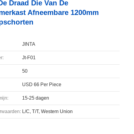
De Draad Die Van De
merkast Afneembare 1200mm
pschorten
JINTA
r:
Jt-F01
50
USD 66 Per Piece
ijn:
15-25 dagen
rwaarden:
L/C, T/T, Western Union