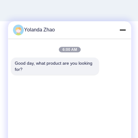
Yolanda Zhao
Snel contact
6:00 AM
Telefoon
Good day, what product are you looking 
for?
86--18021269661
E-mail
yolanda@chinesejinta.com
Adres
De Streek van de Chelubaindustrie,
Shanghu-Stad, Changshu-Stad, Jiangsu-
Provincie, China