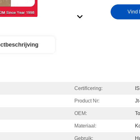
Vind 
ctbeschrijving
Certificering:
I
Product Nr:
Jt
OEM:
To
Materiaal:
Ko
Gebruik:
H