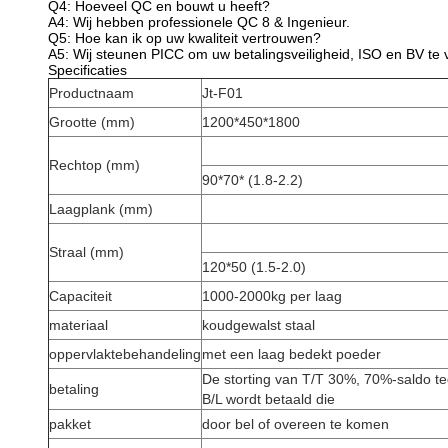
Q4: Hoeveel QC en bouwt u heeft?
A4: Wij hebben professionele QC 8 & Ingenieur.
Q5: Hoe kan ik op uw kwaliteit vertrouwen?
A5: Wij steunen PICC om uw betalingsveiligheid, ISO en BV te 
Specificaties
Productnaam
Jt-F01
Grootte (mm)
1200*450*1800
Rechtop (mm)
90*70* (1.8-2.2)
Laagplank (mm)
Straal (mm)
120*50 (1.5-2.0)
Capaciteit
1000-2000kg per laag
materiaal
koudgewalst staal
oppervlaktebehandeling
met een laag bedekt poeder
De storting van T/T 30%, 70%-saldo t
betaling
B/L wordt betaald die
pakket
door bel of overeen te komen