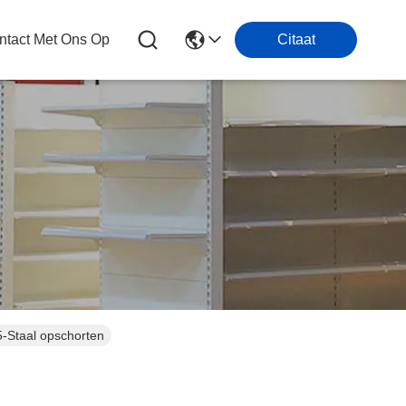
tact Met Ons Op
Citaat
5-Staal opschorten