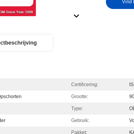
Vind 
ctbeschrijving
Certificering:
I
Opschorten
Grootte:
9
Type:
O
der
Gebruik:
Vo
Pakket:
K