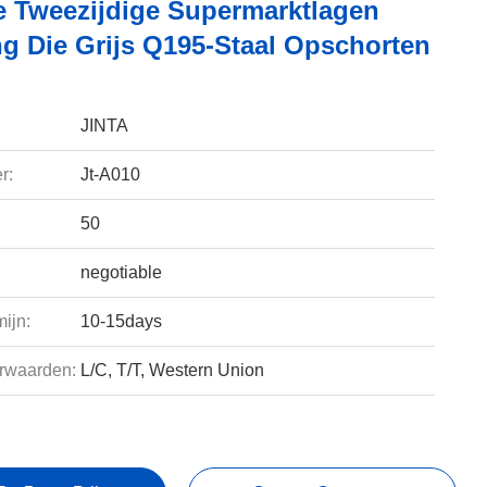
e Tweezijdige Supermarktlagen
ng Die Grijs Q195-Staal Opschorten
JINTA
r:
Jt-A010
50
negotiable
ijn:
10-15days
rwaarden:
L/C, T/T, Western Union