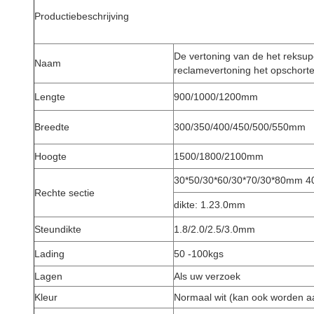
Productiebeschrijving
De vertoning van de het reksu
Naam
reclamevertoning het opschort
Lengte
900/1000/1200mm
Breedte
300/350/400/450/500/550mm
Hoogte
1500/1800/2100mm
30*50/30*60/30*70/30*80mm 
Rechte sectie
dikte: 1.23.0mm
Steundikte
1.8/2.0/2.5/3.0mm
Lading
50 -100kgs
Lagen
Als uw verzoek
Kleur
Normaal wit (kan ook worden a