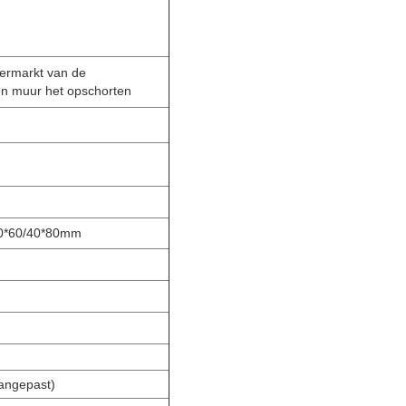
permarkt van de
en muur het opschorten
40*60/40*80mm
angepast)