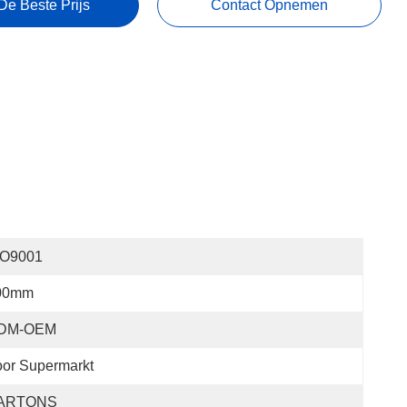
De Beste Prijs
Contact Opnemen
SO9001
00mm
DM-OEM
or Supermarkt
ARTONS