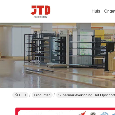
Huis
Onge
Huis
Producten
Supermarktvertoning Het Opschor