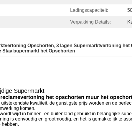
Ladingscapaciteit:
50
Verpakking Details:
Ka
rktvertoning Opschorten
, 
3 lagen Supermarktvertoning het
e Staalsupermarkt het Opschorten
jdige Supermarkt
 reclamevertoning het opschorten muur het opschor
uitstekendste kwaliteit, de gunstigste prijs worden en de perfe
enwerking komen.
wordt wijd in binnen- en buitenland gebruikt in belangrijke sup
ing is eenvoudig en grootmoedig, en het is gemakkelijk te ass
te hebben.