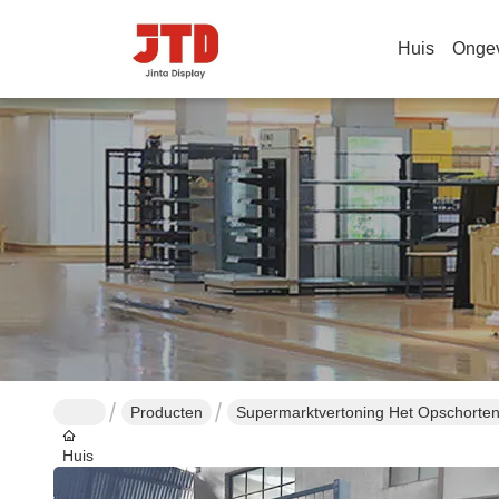
Huis
Onge
Producten
Supermarktvertoning Het Opschorte
Huis