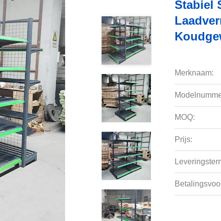
Stabiel
Laadver
Koudgew
Merknaam:
Modelnumme
MOQ:
Prijs:
Leveringsterm
Betalingsvoo