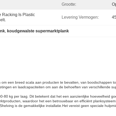
Grootte:
O
Racking Is Plastic 
Levering Vermogen:
4
lt.
ank
, 
koudgewalste supermarktplank
en om een breed scala aan producten te bevatten, van boodschappen to
metingen en laadcapaciteiten om aan de behoeften van verschillende su
80 kg per laag. Dit betekent dat het een aanzienlijke hoeveelheid goed
ktproducten, waardoor het een betrouwbaar en efficiënt planksysteem 
lving is de gemakkelijke installatie.Het vereist geen speciale hulpmid