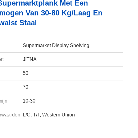
 Supermarktplank Met Een
mogen Van 30-80 Kg/laag En
alst Staal
Supermarket Display Shelving
r:
JITNA
50
70
ijn:
10-30
rwaarden:
L/C, T/T, Western Union