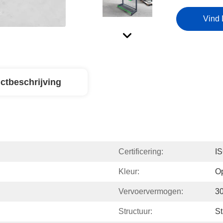
Vind 
ctbeschrijving
Certificering:
I
Kleur:
O
Vervoervermogen:
3
Structuur:
St