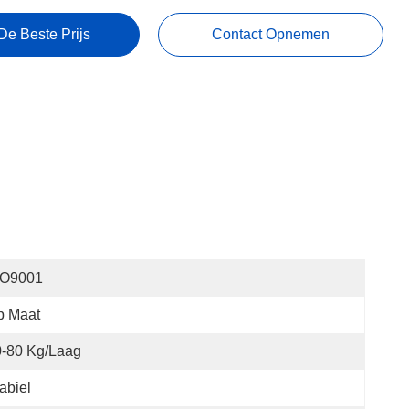
De Beste Prijs
Contact Opnemen
SO9001
p Maat
0-80 Kg/laag
abiel