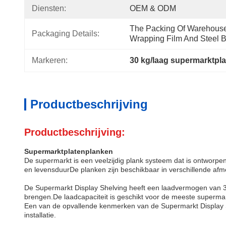
Diensten:
OEM & ODM
The Packing Of Warehouse 
Packaging Details:
Wrapping Film And Steel Be
Markeren:
30 kg/laag supermarktpl
Productbeschrijving
Productbeschrijving:
Supermarktplatenplanken
De supermarkt is een veelzijdig plank systeem dat is ontworp
en levensduurDe planken zijn beschikbaar in verschillende af
De Supermarkt Display Shelving heeft een laadvermogen van 30-
brengen.De laadcapaciteit is geschikt voor de meeste supermar
Een van de opvallende kenmerken van de Supermarkt Display She
installatie.