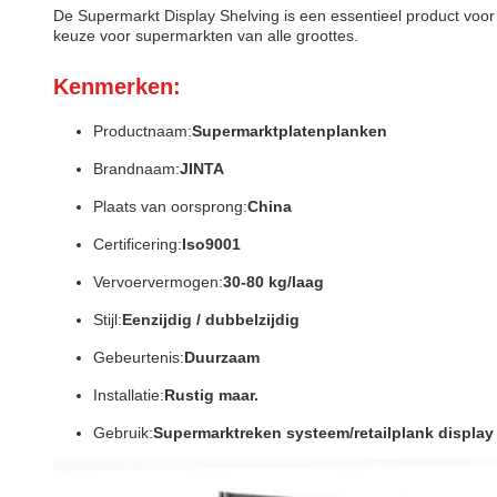
De Supermarkt Display Shelving is een essentieel product voor
keuze voor supermarkten van alle groottes.
Kenmerken:
Productnaam:
Supermarktplatenplanken
Brandnaam:
JINTA
Plaats van oorsprong:
China
Certificering:
Iso9001
Vervoervermogen:
30-80 kg/laag
Stijl:
Eenzijdig / dubbelzijdig
Gebeurtenis:
Duurzaam
Installatie:
Rustig maar.
Gebruik:
Supermarktreken systeem/retailplank display