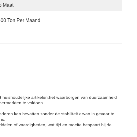
p Maat
500 Ton Per Maand
t huishoudelijke artikelen.het waarborgen van duurzaamheid
permarkten te voldoen.
eren kan bevatten zonder de stabiliteit ervan in gevaar te
is.
delen of vaardigheden, wat tijd en moeite bespaart bij de