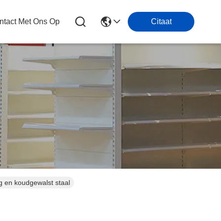
tact Met Ons Op
Citaat
g en koudgewalst staal