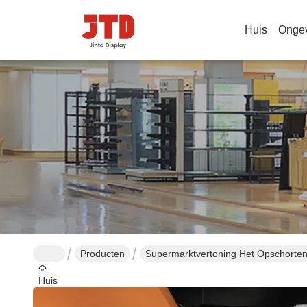
Huis
Onge
Producten
Supermarktvertoning Het Opschorte
Huis