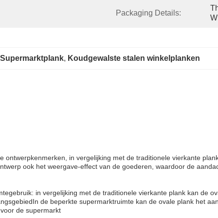
Th
Packaging Details:
Wr
 Supermarktplank
, 
Koudgewalste stalen winkelplanken
ontwerpkenmerken, in vergelijking met de traditionele vierkante planke
ontwerp ook het weergave-effect van de goederen, waardoor de aandac
egebruik: in vergelijking met de traditionele vierkante plank kan de o
angsgebiedIn de beperkte supermarktruimte kan de ovale plank het aa
 voor de supermarkt