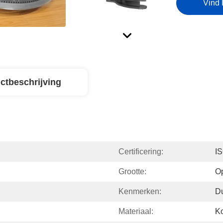
Vind 
ctbeschrijving
Certificering:
I
Grootte:
O
Kenmerken:
D
Materiaal:
Ko