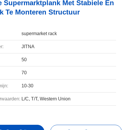
 Supermarktplank Met Stabiele En
jk Te Monteren Structuur
supermarket rack
r:
JITNA
50
70
ijn:
10-30
rwaarden:
L/C, T/T, Western Union