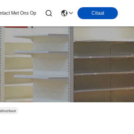
tact Met Ons Op
Citaat
structuur