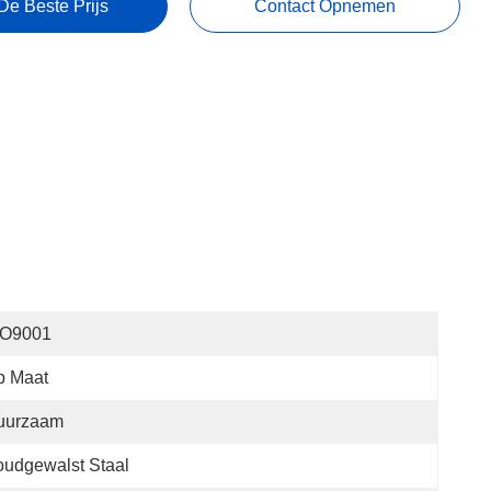
De Beste Prijs
Contact Opnemen
SO9001
p Maat
uurzaam
udgewalst Staal