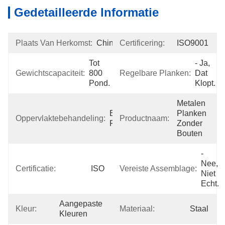
Gedetailleerde Informatie
Plaats Van Herkomst:
China
Certificering:
ISO9001
Tot 
- Ja, 
Gewichtscapaciteit:
800 
Regelbare Planken:
Dat 
Pond.
Klopt.
Metalen 
Elektrostatische 
Planken 
Oppervlaktebehandeling:
Productnaam:
Poederdeklaag
Zonder 
Bouten
- 
Nee, 
Certificatie:
ISO
Vereiste Assemblage:
Niet 
Echt.
Aangepaste 
Kleur:
Materiaal:
Staal
Kleuren