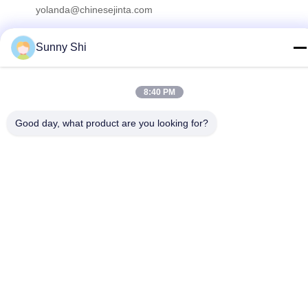
yolanda@chinesejinta.com
Adres
Sunny Shi
De Streek van de Chelubaindustrie, Shanghu-Stad,
Changshu-Stad, Jiangsu-Provincie, China
8:40 PM
Privacybeleid
|
Sitemap
Good day, what product are you looking for?
China Goed Kwaliteit Supermarktvertoning het Opschorten
Auteursrecht © 2021-2026 Suzhou Jinta Import & Export Co., Ltd
Allemaal. Alle rechten voorbehouden.