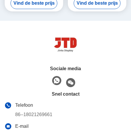
Vind de beste prijs
Vind de beste prijs
Opschorten opschorten
Sociale media
Snel contact
Telefoon
86--18021269661
E-mail