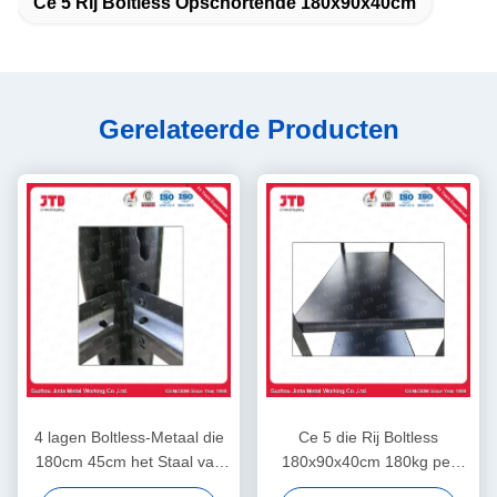
Ce 5 Rij Boltless Opschortende 180x90x40cm
Gerelateerde Producten
4 lagen Boltless-Metaal die
Ce 5 die Rij Boltless
180cm 45cm het Staal van
180x90x40cm 180kg per
het Klinknagelrek het
Laag in Garage opschorten