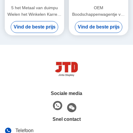
5 het Metaal van duimpu
OEM
Wielen het Winkelen Karretje
Boodschappenwagentje van
van de Karretjes240l het Op
het het Karretje180l het Op
Vind de beste prijs
Vind de beste prijs
zwaar werk berekende
zwaar werk berekende Staal
Lading
van het
Supermarktwinkelcomplex
Sociale media
Snel contact
Telefoon