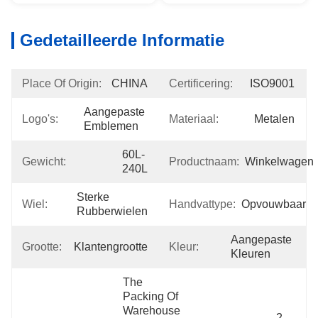
Gedetailleerde Informatie
Place Of Origin:
CHINA
Certificering:
ISO9001
Aangepaste 
Logo's:
Materiaal:
Metalen
Emblemen
60L-
Gewicht:
Productnaam:
Winkelwagen
240L
Sterke 
Wiel:
Handvattype:
Opvouwbaar
Rubberwielen
Aangepaste 
Grootte:
Klantengrootte
Kleur:
Kleuren
The 
Packing Of 
Warehouse 
2 