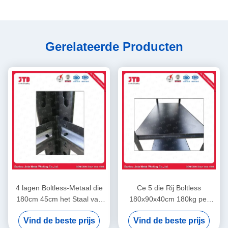
Gerelateerde Producten
4 lagen Boltless-Metaal die
Ce 5 die Rij Boltless
180cm 45cm het Staal van
180x90x40cm 180kg per
het Klinknagelrek het
Laag in Garage opschorten
Vind de beste prijs
Vind de beste prijs
Opschorten opschorten