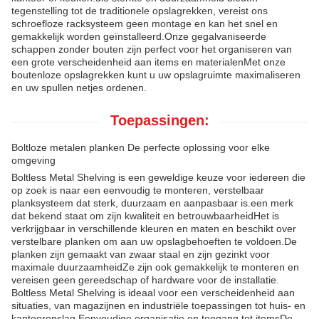
tegenstelling tot de traditionele opslagrekken, vereist ons
schroefloze racksysteem geen montage en kan het snel en
gemakkelijk worden geïnstalleerd.Onze gegalvaniseerde
schappen zonder bouten zijn perfect voor het organiseren van
een grote verscheidenheid aan items en materialenMet onze
boutenloze opslagrekken kunt u uw opslagruimte maximaliseren
en uw spullen netjes ordenen.
Toepassingen:
Boltloze metalen planken De perfecte oplossing voor elke
omgeving
Boltless Metal Shelving is een geweldige keuze voor iedereen die
op zoek is naar een eenvoudig te monteren, verstelbaar
planksysteem dat sterk, duurzaam en aanpasbaar is.een merk
dat bekend staat om zijn kwaliteit en betrouwbaarheidHet is
verkrijgbaar in verschillende kleuren en maten en beschikt over
verstelbare planken om aan uw opslagbehoeften te voldoen.De
planken zijn gemaakt van zwaar staal en zijn gezinkt voor
maximale duurzaamheidZe zijn ook gemakkelijk te monteren en
vereisen geen gereedschap of hardware voor de installatie.
Boltless Metal Shelving is ideaal voor een verscheidenheid aan
situaties, van magazijnen en industriële toepassingen tot huis- en
kantooropslag.Eenvoudige organisatie en toegang tot itemsDe