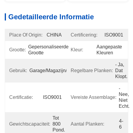
Gedetailleerde Informatie
Place Of Origin:
CHINA
Certificering:
ISO9001
Gepersonaliseerde 
Aangepaste 
Grootte:
Kleur:
Grootte
Kleuren
- Ja, 
Gebruik:
Garage/magazijn/kantoor/keuken
Regelbare Planken:
Dat 
Klopt.
- 
Nee, 
Certificatie:
ISO9001
Vereiste Assemblage:
Niet 
Echt.
Tot 
4-
Gewichtscapaciteit:
800 
Aantal Planken:
6
Pond.