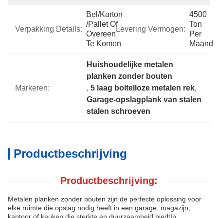
Bel/karton 
4500 
/pallet Of 
Ton 
Verpakking Details:
Levering Vermogen:
Overeen 
Per 
Te Komen
Maand
Huishoudelijke metalen 
planken zonder bouten
Markeren:
, 
5 laag boltelloze metalen rek
, 
Garage-opslagplank van stalen 
stalen schroeven
Productbeschrijving
Productbeschrijving:
Metalen planken zonder bouten zijn de perfecte oplossing voor
elke ruimte die opslag nodig heeft in een garage, magazijn,
kantoor of keuken.die sterkte en duurzaamheid biedtIn