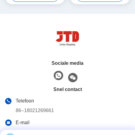
Sociale media
Snel contact
Telefoon
86--18021269661
E-mail
yolanda@chinesejinta.com