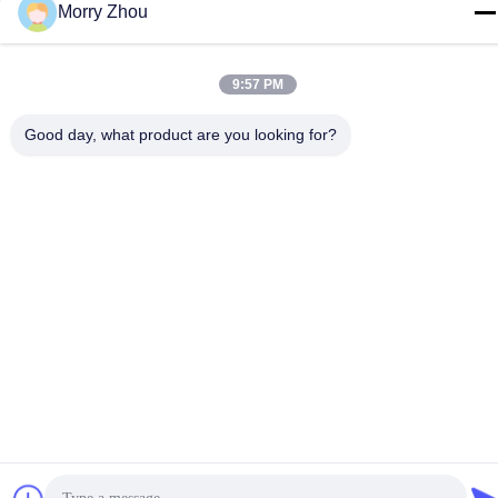
Morry Zhou
Adres
De Streek van de Chelubaindustrie, Shanghu-Stad,
9:57 PM
Changshu-Stad, Jiangsu-Provincie, China
Good day, what product are you looking for?
Privacybeleid
|
Sitemap
China Goed Kwaliteit Supermarktvertoning het Opschorten
Auteursrecht © 2021-2026 Suzhou Jinta Import & Export Co., Ltd
Allemaal. Alle rechten voorbehouden.