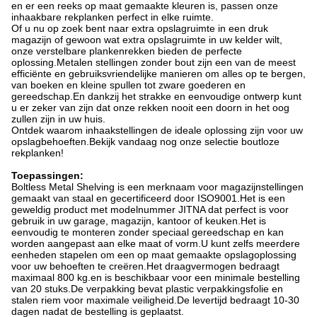
en er een reeks op maat gemaakte kleuren is, passen onze
inhaakbare rekplanken perfect in elke ruimte.
Of u nu op zoek bent naar extra opslagruimte in een druk
magazijn of gewoon wat extra opslagruimte in uw kelder wilt,
onze verstelbare plankenrekken bieden de perfecte
oplossing.Metalen stellingen zonder bout zijn een van de meest
efficiënte en gebruiksvriendelijke manieren om alles op te bergen,
van boeken en kleine spullen tot zware goederen en
gereedschap.En dankzij het strakke en eenvoudige ontwerp kunt
u er zeker van zijn dat onze rekken nooit een doorn in het oog
zullen zijn in uw huis.
Ontdek waarom inhaakstellingen de ideale oplossing zijn voor uw
opslagbehoeften.Bekijk vandaag nog onze selectie boutloze
rekplanken!
Toepassingen:
Boltless Metal Shelving is een merknaam voor magazijnstellingen
gemaakt van staal en gecertificeerd door ISO9001.Het is een
geweldig product met modelnummer JITNA dat perfect is voor
gebruik in uw garage, magazijn, kantoor of keuken.Het is
eenvoudig te monteren zonder speciaal gereedschap en kan
worden aangepast aan elke maat of vorm.U kunt zelfs meerdere
eenheden stapelen om een ​​op maat gemaakte opslagoplossing
voor uw behoeften te creëren.Het draagvermogen bedraagt ​​
maximaal 800 kg.en is beschikbaar voor een minimale bestelling
van 20 stuks.De verpakking bevat plastic verpakkingsfolie en
stalen riem voor maximale veiligheid.De levertijd bedraagt ​​10-30
dagen nadat de bestelling is geplaatst.