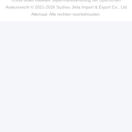
China Goed Kwaliteit Supermarktvertoning het Opschorten
Auteursrecht © 2021-2026 Suzhou Jinta Import & Export Co., Ltd
Allemaal. Alle rechten voorbehouden.