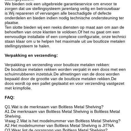
We bieden ook een uitgebreide garantieservice om ervoor te
zorgen dat uw stellingsysteem jarenlang veilig en betrouwbaar
is.Wij repareren of vervangen alle beschadigde of defecte
onderdelen en bieden indien nodig technische ondersteuning ter
plaatse.
Ten slotte bieden wij een reeks diensten op maat aan om aan de
behoeften van onze klanten te voldoen.Of het nu gaat om een ​​
eenvoudige installatie of een complexe configuratie, onze technici
staan ​​klaar om u te helpen het maximale uit uw boutloze metalen
stellingsysteem te halen.
Verpakking en verzending:
Verpakking en verzending voor boutloze metalen rekken:
De boutloze metalen rekken worden verpakt in een doos met een
schuimrubberen inzetstuk.De afmetingen van de doos worden
bepaald door de grootte van de boutloze metalen rekken.De
doos wordt op een pallet geplaatst en voor verzending vastgezet
met krimpfolie.
FAQ:
Q1.Wat is de merknaam van Boltless Metal Shelving?
A1.De merknaam van Boltless Metal Shelving is Boltless Metal
Shelving.
Vraag 2.Wat is het modelnummer van Boltless Metal Shelving?
A2.Het modelnummer van Boltless Metal Shelving is JITNA.
Q3.Waar ligt de oorsprong van Boltless Metal Shelving?