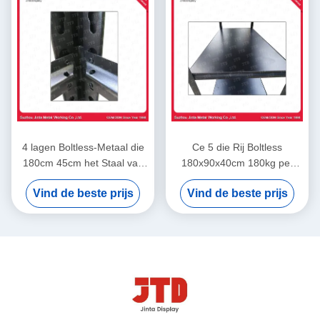
4 lagen Boltless-Metaal die
Ce 5 die Rij Boltless
180cm 45cm het Staal van
180x90x40cm 180kg per
het Klinknagelrek het
Laag in Garage opschorten
Vind de beste prijs
Vind de beste prijs
Opschorten opschorten