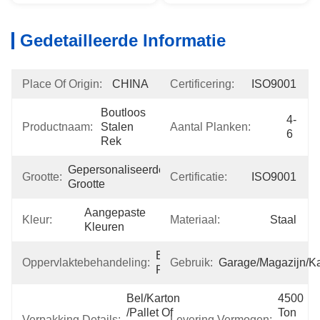
Gedetailleerde Informatie
Place Of Origin:
CHINA
Certificering:
ISO9001
Boutloos 
4-
Productnaam:
Stalen 
Aantal Planken:
6
Rek
Gepersonaliseerde 
Grootte:
Certificatie:
ISO9001
Grootte
Aangepaste 
Kleur:
Materiaal:
Staal
Kleuren
Elektrostatische 
Oppervlaktebehandeling:
Gebruik:
Garage/magazijn/k
Poederdeklaag
Bel/karton 
4500 
/pallet Of 
Ton 
Verpakking Details:
Levering Vermogen: