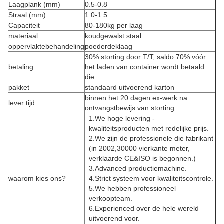
Laagplank (mm)
0.5-0.8
Straal (mm)
1.0-1.5
Capaciteit
80-180kg per laag
materiaal
koudgewalst staal
oppervlaktebehandeling
poederdeklaag
30% storting door T/T, saldo 70% vóór
betaling
het laden van container wordt betaald
die
pakket
standaard uitvoerend karton
binnen het 20 dagen ex-werk na
lever tijd
ontvangstbewijs van storting
1.We hoge levering -
kwaliteitsproducten met redelijke prijs.
2.We zijn de professionele die fabrikant
(in 2002,30000 vierkante meter,
verklaarde CE&ISO is begonnen.)
3.Advanced productiemachine.
waarom kies ons?
4.Strict systeem voor kwaliteitscontrole.
5.We hebben professioneel
verkoopteam.
6.Experienced over de hele wereld
uitvoerend voor.