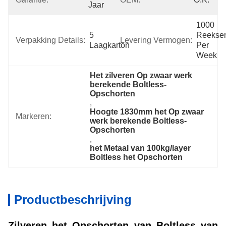
Jaar
1000 
5 
Reeksen
Verpakking Details:
Levering Vermogen:
Laagkarton
Per 
Week
Het zilveren Op zwaar werk 
berekende Boltless-
Opschorten
, 
Hoogte 1830mm het Op zwaar 
Markeren:
werk berekende Boltless-
Opschorten
, 
het Metaal van 100kg/layer 
Boltless het Opschorten
Productbeschrijving
Zilveren het Opschorten van Boltless van