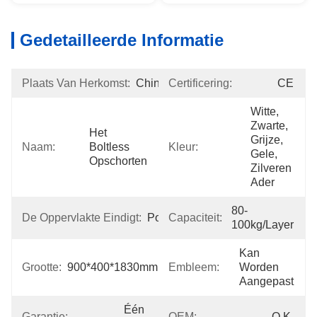
Gedetailleerde Informatie
Plaats Van Herkomst:
China
Certificering:
CE
Witte, 
Zwarte, 
Het 
Grijze, 
Naam:
Boltless 
Kleur:
Gele, 
Opschorten
Zilveren 
Ader
80-
De Oppervlakte Eindigt:
Poederdeklaag
Capaciteit:
100kg/layer
Kan 
Grootte:
900*400*1830mm
Embleem:
Worden 
Aangepast
Één 
Garantie:
OEM:
O.k.