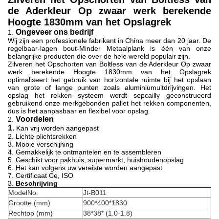
de Aderkleur Op zwaar werk berekende
Hoogte 1830mm van het Opslagrek
Ongeveer ons bedrijf
1.
Wij zijn een professionele fabrikant in China meer dan 20 jaar. De
regelbaar-lagen bout-Minder Metaalplank is één van onze
belangrijke producten die over de hele wereld populair zijn.
Zilveren het Opschorten van Boltless van de Aderkleur Op zwaar
werk berekende Hoogte 1830mm van het Opslagrek
optimaliseert het gebruik van horizontale ruimte bij het opslaan
van grote of lange punten zoals aluminiumuitdrijvingen. Het
opslag het rekken systeem wordt sepcailly geconstrueerd
gebruikend onze merkgebonden pallet het rekken componenten,
dus is het aanpasbaar en flexibel voor opslag.
Voordelen
2.
1.
Kan vrij worden aangepast
2. Lichte plichtsrekken
3. Mooie verschijning
4. Gemakkelijk te ontmantelen en te assembleren
5. Geschikt voor pakhuis, supermarkt, huishoudenopslag
6. Het kan volgens uw vereiste worden aangepast
7. Certificaat Ce, ISO
3.
Beschrijving
ModelNo.
Jt-B011
Grootte (mm)
900*400*1830
Rechtop (mm)
38*38* (1.0-1.8)