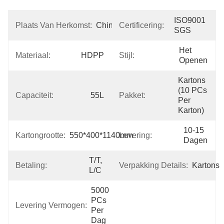
ISO9001 
Plaats Van Herkomst:
China
Certificering:
SGS
Het 
Materiaal:
HDPP
Stijl:
Openen
Kartons 
(10 PCs 
Capaciteit:
55L
Pakket:
Per 
Karton)
10-15 
Kartongrootte:
550*400*1140mm
Levering:
Dagen
T/T, 
Betaling:
Verpakking Details:
Kartons
L/C
5000 
PCs 
Levering Vermogen:
Per 
Dag