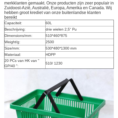
merkklanten gemaakt. Onze producten zijn zeer populair in
Zuidoost-Azië, Australië, Europa, Amerika en Canada. Wij
hebben groot krediet van onze buitenlandse klanten
bereikt
Capaciteit:
60L
Beschrijving:
drie wielen 2,5“ Pu
Dimensions/mm:
510*460*875
Weight/g:
2500
Size/mm:
530*480*1300 mm
Materiaal:
HDPP
20 PCs van HK van "
510/ 1230
GP/40 ":