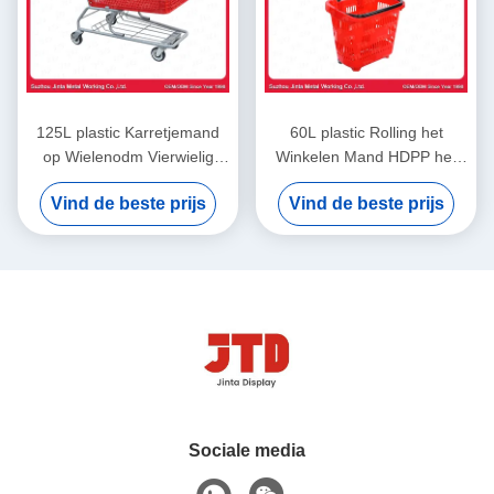
125L plastic Karretjemand
60L plastic Rolling het
op Wielenodm Vierwielig
Winkelen Mand HDPP het
Boodschappenwagentje
Winkelen Mand op Wielen
Vind de beste prijs
Vind de beste prijs
met Trekkrachthandvat
Sociale media