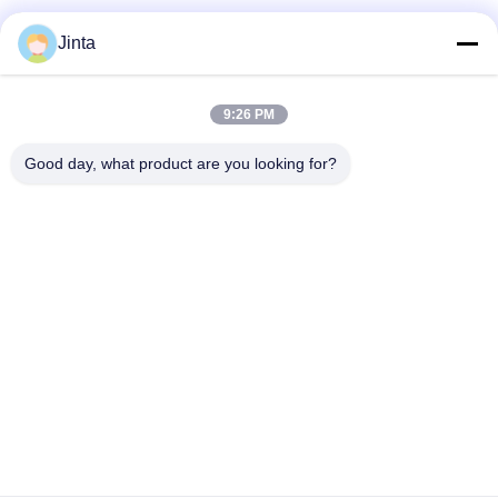
Sociale media
Jinta
9:26 PM
Snel contact
Good day, what product are you looking for?
Telefoon
86--18021269661
E-mail
yolanda@chinesejinta.com
Adres
De Streek van de Chelubaindustrie, Shanghu-Stad,
Changshu-Stad, Jiangsu-Provincie, China
Privacybeleid
|
Sitemap
China Goed Kwaliteit Supermarktvertoning het Opschorten